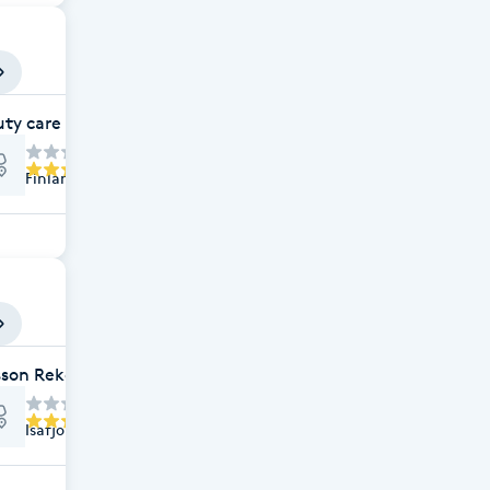
ty care
Finlandsgatan 64, Kista
sson Rekond & Biltvätt - Kista
Isafjordsgatan 38 a, Kista