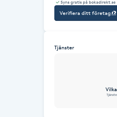
Syns gratis på bokadirekt.se
Babylights
Verifiera ditt företag
Balayage
Bambumassage
Tjänster
Barber
Barnklippning
BIAB
Vilk
Tjänste
Blowout
Bottenfärg