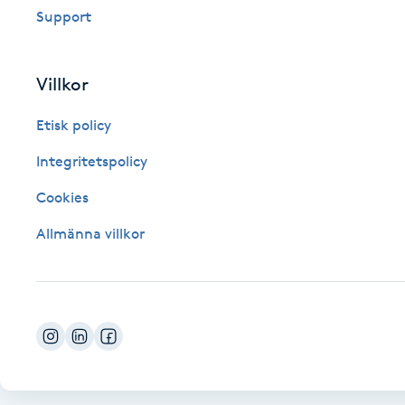
Support
Fotsvamp
Fotvård
Villkor
Etisk policy
Fransar
Integritetspolicy
Fransborttagning
Cookies
Fransfärgning
Allmänna villkor
Fransförlängning
Fransförlängning Megavolym
Fransförlängning Volym