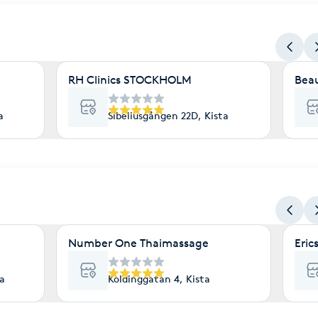
RH Clinics STOCKHOLM
Beau
a
Sibeliusgången 22D, Kista
Number One Thaimassage
Eric
a
Koldinggatan 4, Kista