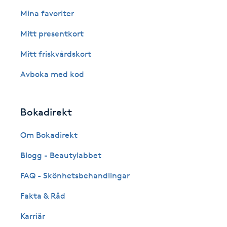
Eyeliner-tatuering
Mina favoriter
F
Mitt presentkort
Face framing
Mitt friskvårdskort
Faceliftmassage
Avboka med kod
Fet hårbotten
Bokadirekt
Fettreducering
Om Bokadirekt
Blogg - Beautylabbet
Fibromassage
FAQ - Skönhetsbehandlingar
Fillers
Fakta & Råd
Fotmassage
Karriär