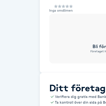
Alternativmedicin
Inga omdömen
Andningsmassage
Ansiktslyft utan kirurgi
Aromamassage
Bli f
Företaget h
Ashtanga Yoga
Ayurveda
Ayurvedisk Massage
Ditt företag
Verifiera dig gratis med Ban
Ansiktsbehandling djuprengörande
Ta kontroll över din sida på 
B