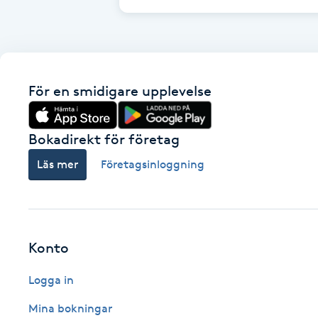
Cryoterapi
D
Damklippning
För en smidigare upplevelse
Dermapen
Bokadirekt för företag
Diamantslipning
Läs mer
Företagsinloggning
E
Enzympeeling
Extensions
Konto
Logga in
Extensions borttagning
Mina bokningar