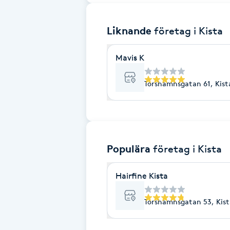
Brynformning
Liknande
företag
i Kista
Brynfärgning
Mavis K
Brynplockning
Torshamnsgatan 61, Kist
Bröllopsuppsättning
C
Populära
företag
i Kista
Celluliter
Hairfine Kista
Coachning
Torshamnsgatan 53, Kist
Color correction