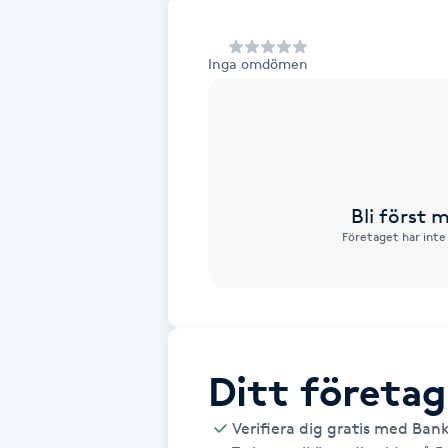
Alternativmedicin
Inga omdömen
Andningsmassage
Ansiktslyft utan kirurgi
Aromamassage
Bli först
Företaget har inte
Ashtanga Yoga
Ayurveda
Ayurvedisk Massage
Ditt företag
Ansiktsbehandling djuprengörande
Verifiera dig gratis med Ban
B