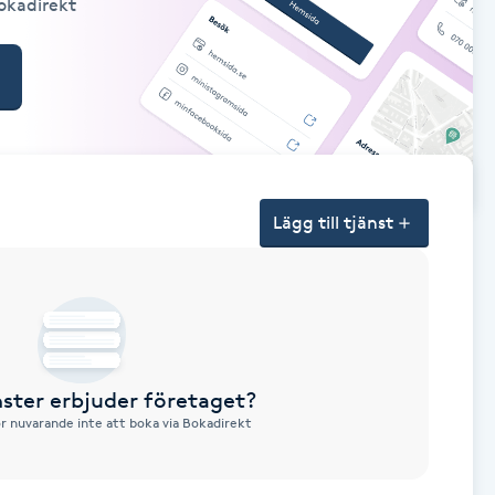
Bokadirekt
Lägg till tjänst
nster erbjuder företaget?
ör nuvarande inte att boka via Bokadirekt