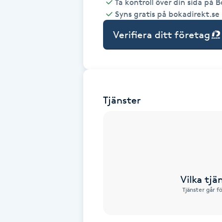
Ta kontroll över din sida på 
Syns gratis på bokadirekt.se
Babylights
Verifiera ditt företag
Balayage
Bambumassage
Tjänster
Barber
Barnklippning
BIAB
Vilka tjä
Blowout
Tjänster går f
Bottenfärg