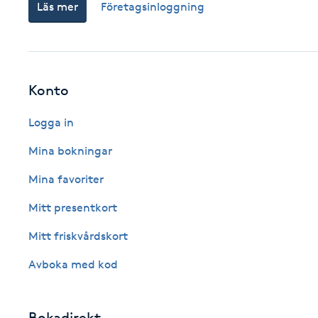
Läs mer
Företagsinloggning
Cryoterapi
D
Damklippning
Konto
Dermapen
Logga in
Diamantslipning
Mina bokningar
E
Mina favoriter
Enzympeeling
Mitt presentkort
Mitt friskvårdskort
Extensions
Avboka med kod
Extensions borttagning
Bokadirekt