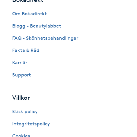
Eyeliner-tatuering
F
Om Bokadirekt
Face framing
Blogg - Beautylabbet
FAQ - Skönhetsbehandlingar
Faceliftmassage
Fakta & Råd
Fet hårbotten
Karriär
Support
Fettreducering
Fibromassage
Villkor
Fillers
Etisk policy
Integritetspolicy
Fotmassage
Cookies