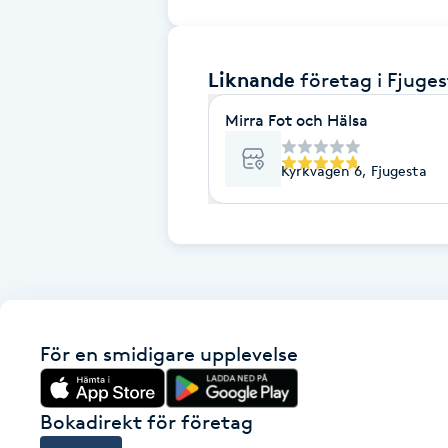
Brynformning
Liknande
företag
i Fjuge
Brynfärgning
Mirra Fot och Hälsa
Brynplockning
Kyrkvägen 6, Fjugesta
Bröllopsuppsättning
C
Celluliter
Coachning
För en smidigare upplevelse
Color correction
Bokadirekt för företag