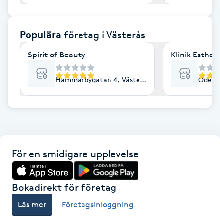
F
Populära
företag
i Västerås
Face framing
Spirit of Beauty
Klinik Esthe
Faceliftmassage
Hammarbygatan 4, Västerås
Odensv
Fet hårbotten
Fettreducering
Fibromassage
För en smidigare upplevelse
Fillers
Bokadirekt för företag
Fotmassage
Läs mer
Företagsinloggning