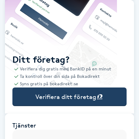
Babylights
Balayage
Bambumassage
Ditt företag?
Barber
Verifiera dig gratis med BankID på en minut
Ta kontroll över din sida på Bokadirekt
Barnklippning
Syns gratis på bokadirekt.se
Verifiera ditt företag
BIAB
Blowout
Tjänster
Bottenfärg