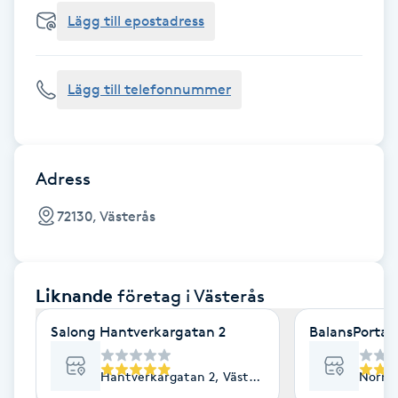
Cryoterapi
Lägg till epostadress
D
Damklippning
Lägg till telefonnummer
Dermapen
Diamantslipning
Adress
E
72130, Västerås
Enzympeeling
Liknande
företag
i Västerås
Extensions
Salong Hantverkargatan 2
BalansPortal
Extensions borttagning
Hantverkargatan 2, Västerås
Norra 
Eyeliner-tatuering