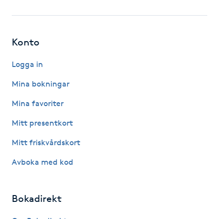
Fotsvamp
Fotvård
Konto
Fransar
Logga in
Mina bokningar
Fransborttagning
Mina favoriter
Fransfärgning
Mitt presentkort
Mitt friskvårdskort
Fransförlängning
Avboka med kod
Fransförlängning Megavolym
Bokadirekt
Fransförlängning Volym