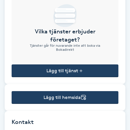
Brynformning
Brynfärgning
Vilka tjänster erbjuder
företaget?
Brynplockning
Tjänster går för nuvarande inte att boka via
Bokadirekt
Bröllopsuppsättning
C
Lägg till tjänst
Celluliter
Lägg till hemsida
Coachning
Color correction
Kontakt