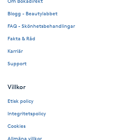
Om Bokadirekt
Fransk manikyr
Blogg - Beautylabbet
Fransrengöring
FAQ - Skönhetsbehandlingar
Fakta & Råd
Frekvensterapi
Karriär
Friskvård
Support
Friskvårdsmassage
Villkor
Frisör
Etisk policy
Funktionsanalys
Integritetspolicy
Cookies
Färgning
Allmäna villkor