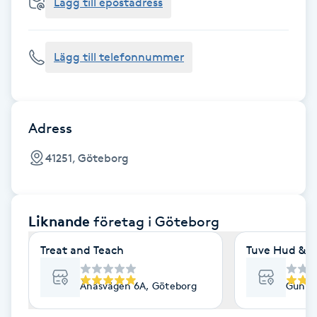
Cryoterapi
Lägg till epostadress
D
Lägg till telefonnummer
Damklippning
Dermapen
Adress
Diamantslipning
41251, Göteborg
E
Enzympeeling
Liknande
företag
i Göteborg
Extensions
Treat and Teach
Tuve Hud & H
Extensions borttagning
Ånäsvägen 6A, Göteborg
Gunne
Eyeliner-tatuering