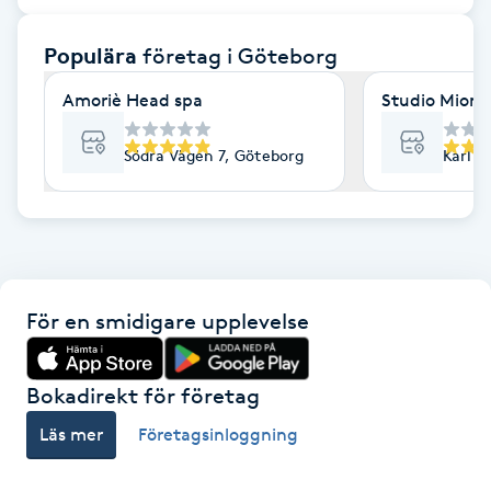
F
Populära
företag
i Göteborg
Face framing
Amoriè Head spa
Studio Mione 
Faceliftmassage
Södra Vägen 7, Göteborg
Karl G
Fet hårbotten
Fettreducering
För en smidigare upplevelse
Fibromassage
Fillers
Bokadirekt för företag
Läs mer
Företagsinloggning
Fotmassage