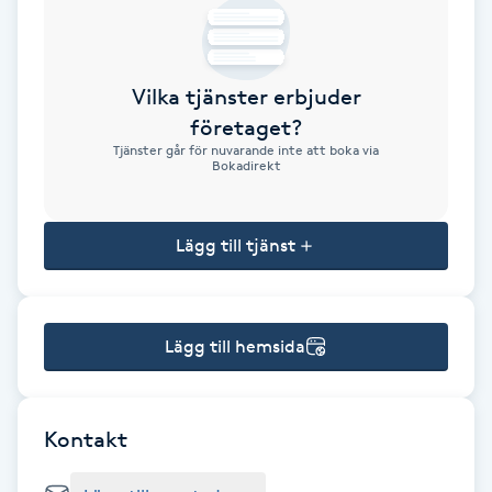
Brynformning
Vilka tjänster erbjuder
Brynfärgning
företaget?
Tjänster går för nuvarande inte att boka via
Brynplockning
Bokadirekt
Bröllopsuppsättning
Lägg till tjänst
C
Celluliter
Lägg till hemsida
Coachning
Color correction
Kontakt