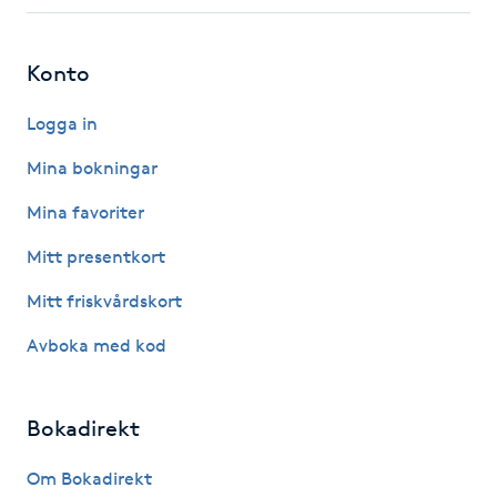
Fotsvamp
Konto
Fotvård
Logga in
Fransar
Mina bokningar
Fransborttagning
Mina favoriter
Mitt presentkort
Fransfärgning
Mitt friskvårdskort
Fransförlängning
Avboka med kod
Fransförlängning Megavolym
Bokadirekt
Fransförlängning Volym
Om Bokadirekt