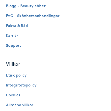
Fransk manikyr
Blogg - Beautylabbet
FAQ - Skönhetsbehandlingar
Fransrengöring
Fakta & Råd
Frekvensterapi
Karriär
Support
Friskvård
Friskvårdsmassage
Villkor
Frisör
Etisk policy
Integritetspolicy
Funktionsanalys
Cookies
Färgning
Allmäna villkor