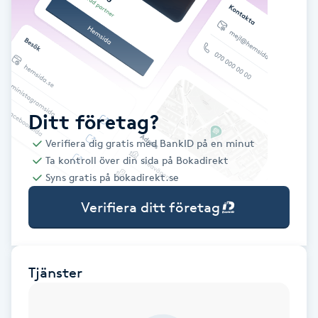
Babylights
Balayage
Bambumassage
Ditt företag?
Verifiera dig gratis med BankID på en minut
Barber
Ta kontroll över din sida på Bokadirekt
Syns gratis på bokadirekt.se
Barnklippning
Verifiera ditt företag
BIAB
Blowout
Tjänster
Bottenfärg