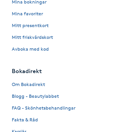
Eyeliner-tatuering
Mina bokningar
F
Mina favoriter
Face framing
Mitt presentkort
Mitt friskvårdskort
Faceliftmassage
Avboka med kod
Fet hårbotten
Bokadirekt
Fettreducering
Om Bokadirekt
Fibromassage
Blogg - Beautylabbet
Fillers
FAQ - Skönhetsbehandlingar
Fakta & Råd
Fotmassage
Karriär