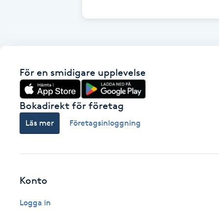
Cryoterapi
D
Damklippning
För en smidigare upplevelse
Dermapen
Diamantslipning
Bokadirekt för företag
E
Läs mer
Företagsinloggning
Enzympeeling
Extensions
Konto
Extensions borttagning
Logga in