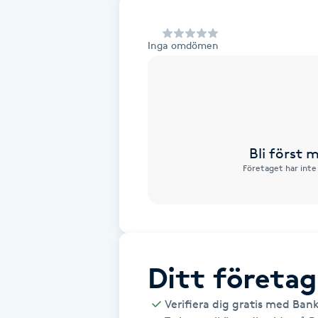
Alternativmedicin
Inga omdömen
Andningsmassage
Ansiktslyft utan kirurgi
Aromamassage
Bli först
Företaget har inte
Ashtanga Yoga
Ayurveda
Ayurvedisk Massage
Ditt företag
Ansiktsbehandling djuprengörande
Verifiera dig gratis med Ban
B