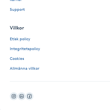
Fotsvamp
Support
Fotvård
Villkor
Fransar
Etisk policy
Fransborttagning
Integritetspolicy
Cookies
Fransfärgning
Allmänna villkor
Fransförlängning
Fransförlängning Megavolym
Fransförlängning Volym