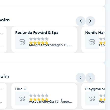
holm
 medicin
Roslunda Fotvård & Spa
Nordic Ham
lm
Margretetorpsvägen 11, Ängelholm
Landsh
holm
holm
Like U
Playground F
olm
Ausås mölleväg 75, Ängelholm
Verkst