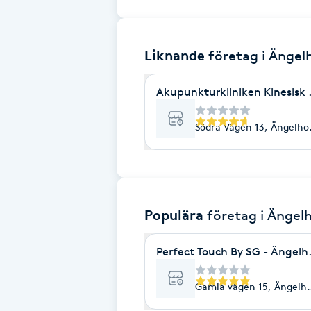
Brynformning
Liknande
företag
i Ängel
Brynfärgning
Akupunkturkliniken Kinesisk
Brynplockning
Södra Vägen 13, Ängelho
Bröllopsuppsättning
C
Celluliter
Populära
företag
i Ängel
Coachning
Perfect Touch By SG - Ängel
Color correction
Gamla vägen 15, Ängelh