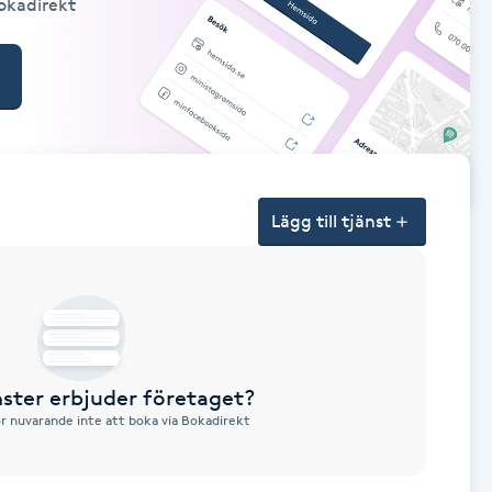
Bokadirekt
Lägg till tjänst
nster erbjuder företaget?
ör nuvarande inte att boka via Bokadirekt