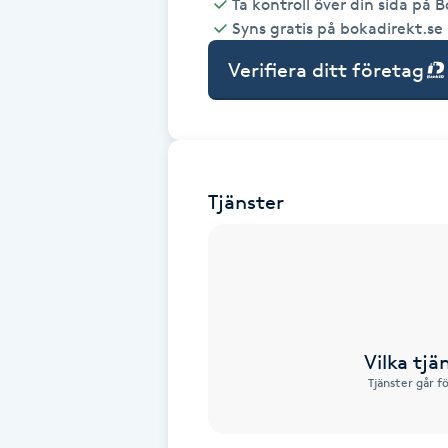
Ta kontroll över din sida på 
Syns gratis på bokadirekt.se
Babylights
Verifiera ditt företag
Balayage
Bambumassage
Tjänster
Barber
Barnklippning
BIAB
Vilka tjä
Blowout
Tjänster går f
Bottenfärg