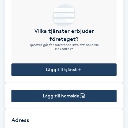
Brynformning
Brynfärgning
Vilka tjänster erbjuder
företaget?
Brynplockning
Tjänster går för nuvarande inte att boka via
Bokadirekt
Bröllopsuppsättning
C
Lägg till tjänst
Celluliter
Lägg till hemsida
Coachning
Color correction
Adress