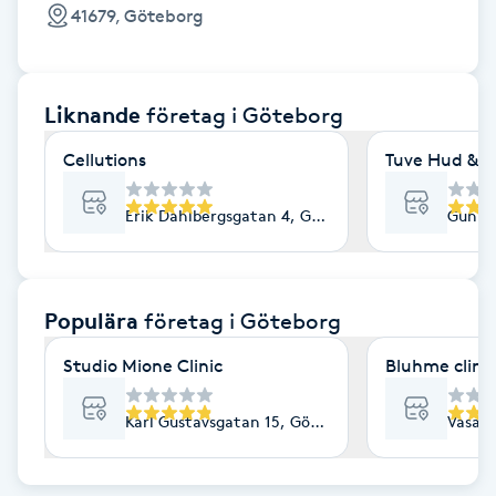
Cryoterapi
41679, Göteborg
D
Damklippning
Liknande
företag
i Göteborg
Dermapen
Cellutions
Tuve Hud & H
Diamantslipning
Erik Dahlbergsgatan 4, Göteborg
Gunne
E
Enzympeeling
Populära
företag
i Göteborg
Studio Mione Clinic
Bluhme clinic
Extensions
Karl Gustavsgatan 15, Göteborg
Vasaga
Extensions borttagning
Eyeliner-tatuering