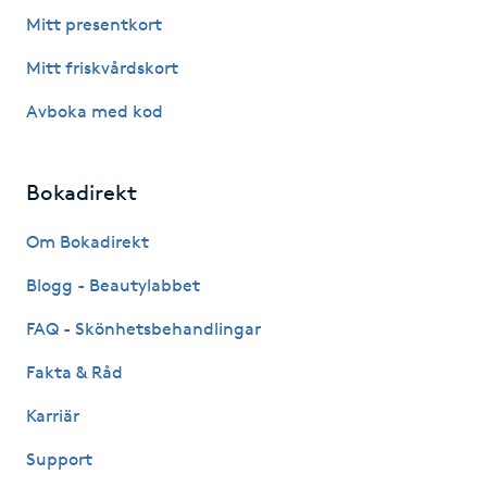
Fotsvamp
Mitt presentkort
Mitt friskvårdskort
Fotvård
Avboka med kod
Fransar
Bokadirekt
Fransborttagning
Om Bokadirekt
Fransfärgning
Blogg - Beautylabbet
Fransförlängning
FAQ - Skönhetsbehandlingar
Fakta & Råd
Fransförlängning Megavolym
Karriär
Fransförlängning Volym
Support