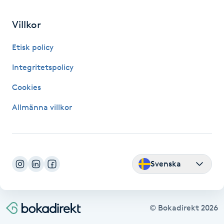
Fransk manikyr
Villkor
Fransrengöring
Etisk policy
Frekvensterapi
Integritetspolicy
Cookies
Friskvård
Allmänna villkor
Friskvårdsmassage
Frisör
Svenska
Funktionsanalys
Färgning
© Bokadirekt
2026