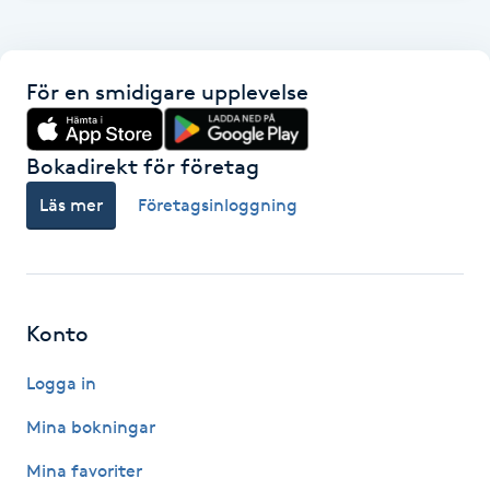
F
Face framing
För en smidigare upplevelse
Faceliftmassage
Bokadirekt för företag
Fet hårbotten
Läs mer
Företagsinloggning
Fettreducering
Fibromassage
Konto
Logga in
Fillers
Mina bokningar
Fotmassage
Mina favoriter