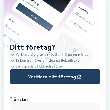
Babylights
Balayage
Bambumassage
Ditt företag?
Barber
Verifiera dig gratis med BankID på en minut
Ta kontroll över din sida på Bokadirekt
Barnklippning
Syns gratis på bokadirekt.se
Verifiera ditt företag
BIAB
Blowout
Tjänster
Bottenfärg