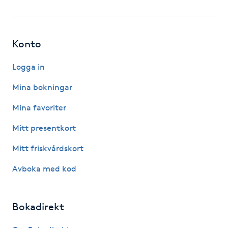
Fotsvamp
Fotvård
Konto
Fransar
Logga in
Mina bokningar
Fransborttagning
Mina favoriter
Fransfärgning
Mitt presentkort
Mitt friskvårdskort
Fransförlängning
Avboka med kod
Fransförlängning Megavolym
Bokadirekt
Fransförlängning Volym