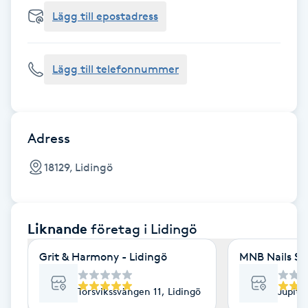
Cryoterapi
Lägg till epostadress
D
Damklippning
Lägg till telefonnummer
Dermapen
Diamantslipning
Adress
E
18129, Lidingö
Enzympeeling
Liknande
företag
i Lidingö
Extensions
Grit & Harmony - Lidingö
MNB Nails St
Extensions borttagning
Torsvikssvängen 11, Lidingö
Jupite
Eyeliner-tatuering