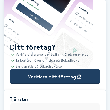
Babylights
Balayage
Bambumassage
Ditt företag?
Barber
Verifiera dig gratis med BankID på en minut
Ta kontroll över din sida på Bokadirekt
Barnklippning
Syns gratis på bokadirekt.se
Verifiera ditt företag
BIAB
Blowout
Tjänster
Bottenfärg