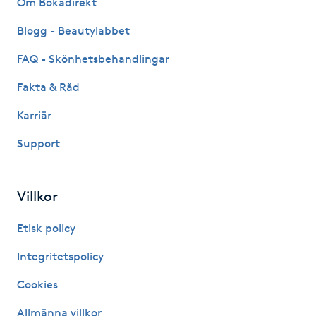
Om Bokadirekt
Fransk manikyr
Blogg - Beautylabbet
Fransrengöring
FAQ - Skönhetsbehandlingar
Fakta & Råd
Frekvensterapi
Karriär
Friskvård
Support
Friskvårdsmassage
Villkor
Frisör
Etisk policy
Funktionsanalys
Integritetspolicy
Cookies
Färgning
Allmänna villkor