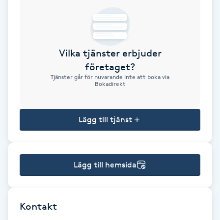
Brynformning
Brynfärgning
Vilka tjänster erbjuder
företaget?
Brynplockning
Tjänster går för nuvarande inte att boka via
Bokadirekt
Bröllopsuppsättning
C
Lägg till tjänst
Celluliter
Lägg till hemsida
Coachning
Color correction
Kontakt