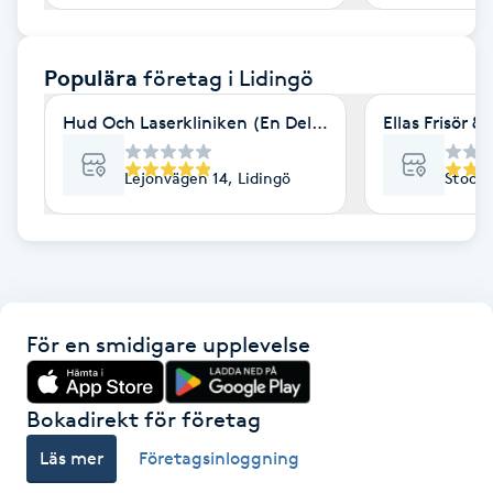
F
Populära
företag
i Lidingö
Face framing
Hud Och Laserkliniken (En Del av Specialistkliniken 
Ellas Frisör & 
Faceliftmassage
Lejonvägen 14, Lidingö
Stockh
Fet hårbotten
Fettreducering
Fibromassage
För en smidigare upplevelse
Fillers
Bokadirekt för företag
Fotmassage
Läs mer
Företagsinloggning