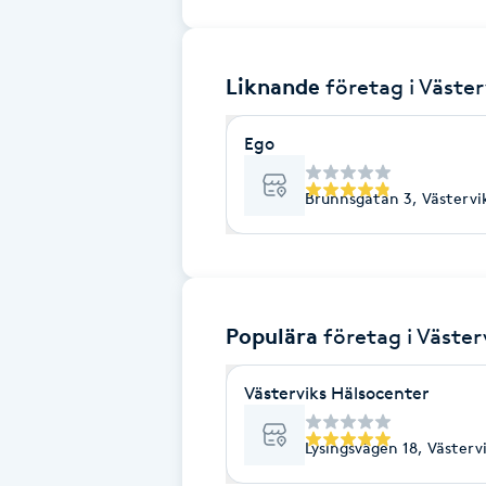
Brynformning
Liknande
företag
i Väster
Brynfärgning
Ego
Brynplockning
Brunnsgatan 3, Västervi
Bröllopsuppsättning
C
Celluliter
Populära
företag
i Väster
Coachning
Västerviks Hälsocenter
Color correction
Lysingsvägen 18, Västerv