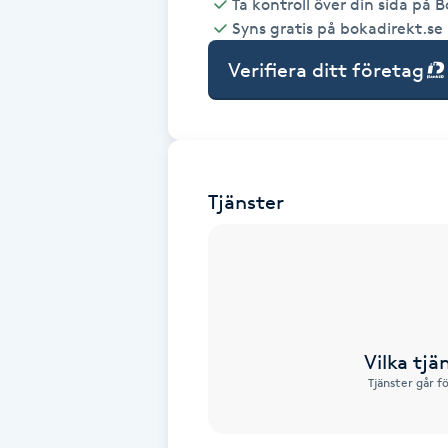
Ta kontroll över din sida på 
Syns gratis på bokadirekt.se
Babylights
Verifiera ditt företag
Balayage
Bambumassage
Tjänster
Barber
Barnklippning
BIAB
Vilka tjä
Blowout
Tjänster går f
Bottenfärg