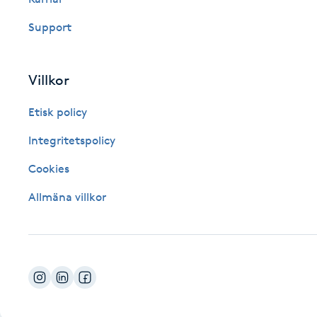
Fotsvamp
Support
Fotvård
Villkor
Fransar
Etisk policy
Fransborttagning
Integritetspolicy
Cookies
Fransfärgning
Allmäna villkor
Fransförlängning
Fransförlängning Megavolym
Fransförlängning Volym