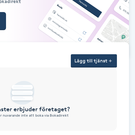
Bokadirekt
Lägg till tjänst
nster erbjuder företaget?
ör nuvarande inte att boka via Bokadirekt