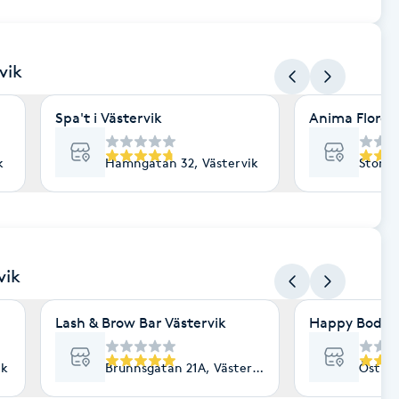
vik
Spa't i Västervik
Anima Floren
k
Hamngatan 32, Västervik
Stora 
vik
Lash & Brow Bar Västervik
Happy Body-
ik
Brunnsgatan 21A, Västervik
Östra 