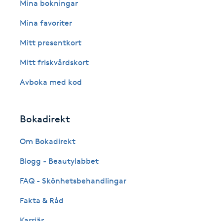
Eyeliner-tatuering
Mina bokningar
F
Mina favoriter
Face framing
Mitt presentkort
Mitt friskvårdskort
Faceliftmassage
Avboka med kod
Fet hårbotten
Bokadirekt
Fettreducering
Om Bokadirekt
Fibromassage
Blogg - Beautylabbet
Fillers
FAQ - Skönhetsbehandlingar
Fakta & Råd
Fotmassage
Karriär