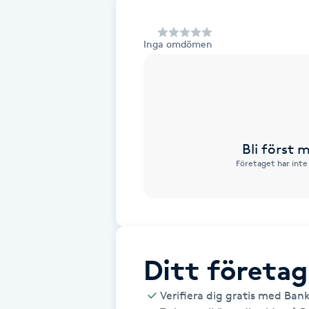
Alternativmedicin
Inga omdömen
Andningsmassage
Ansiktslyft utan kirurgi
Aromamassage
Bli först
Företaget har inte
Ashtanga Yoga
Ayurveda
Ayurvedisk Massage
Ditt företag
Ansiktsbehandling djuprengörande
Verifiera dig gratis med Ban
B