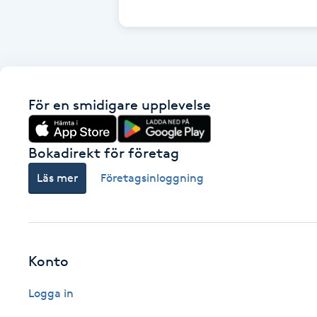
Cryoterapi
D
Damklippning
För en smidigare upplevelse
Dermapen
Diamantslipning
Bokadirekt för företag
E
Läs mer
Företagsinloggning
Enzympeeling
Extensions
Konto
Extensions borttagning
Logga in