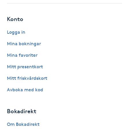
Fotsvamp
Konto
Fotvård
Logga in
Fransar
Mina bokningar
Fransborttagning
Mina favoriter
Mitt presentkort
Fransfärgning
Mitt friskvårdskort
Fransförlängning
Avboka med kod
Fransförlängning Megavolym
Bokadirekt
Fransförlängning Volym
Om Bokadirekt