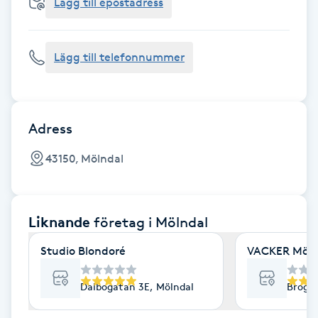
Cryoterapi
Lägg till epostadress
D
Lägg till telefonnummer
Damklippning
Dermapen
Adress
Diamantslipning
43150, Mölndal
E
Enzympeeling
Liknande
företag
i Mölndal
Extensions
Studio Blondoré
VACKER Möln
Extensions borttagning
Dalbogatan 3E, Mölndal
Brogat
Eyeliner-tatuering