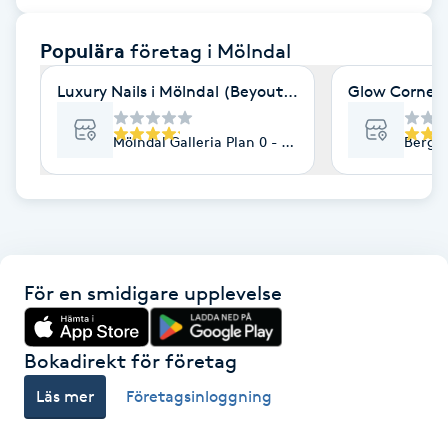
F
Populära
företag
i Mölndal
Face framing
Luxury Nails i Mölndal (Beyoutiful nails & spa)
Glow Corner
Faceliftmassage
Mölndal Galleria Plan 0 - Grundplan, Mölndal
Bergsk
Fet hårbotten
Fettreducering
För en smidigare upplevelse
Fibromassage
Fillers
Bokadirekt för företag
Läs mer
Företagsinloggning
Fotmassage