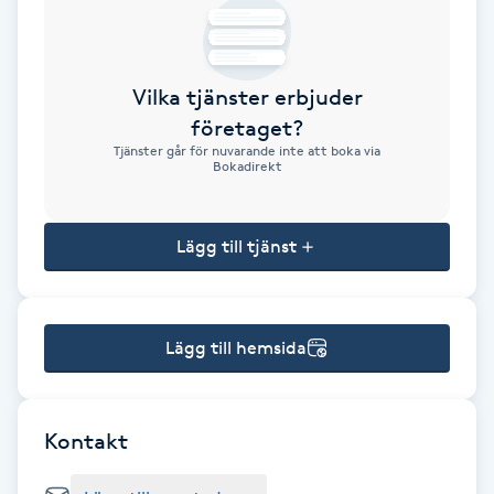
Brynformning
Vilka tjänster erbjuder
Brynfärgning
företaget?
Tjänster går för nuvarande inte att boka via
Brynplockning
Bokadirekt
Bröllopsuppsättning
Lägg till tjänst
C
Celluliter
Lägg till hemsida
Coachning
Color correction
Kontakt