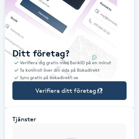
Babylights
Balayage
Bambumassage
Ditt företag?
Verifiera dig gratis med BankID på en minut
Barber
Ta kontroll över din sida på Bokadirekt
Syns gratis på bokadirekt.se
Barnklippning
Verifiera ditt företag
BIAB
Blowout
Tjänster
Bottenfärg