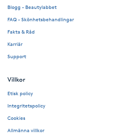
Fransk manikyr
Blogg - Beautylabbet
FAQ - Skönhetsbehandlingar
Fransrengöring
Fakta & Råd
Frekvensterapi
Karriär
Support
Friskvård
Friskvårdsmassage
Villkor
Frisör
Etisk policy
Integritetspolicy
Funktionsanalys
Cookies
Färgning
Allmänna villkor