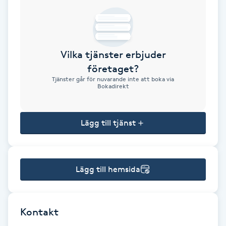
Brynformning
Brynfärgning
Vilka tjänster erbjuder
företaget?
Brynplockning
Tjänster går för nuvarande inte att boka via
Bokadirekt
Bröllopsuppsättning
C
Lägg till tjänst
Celluliter
Lägg till hemsida
Coachning
Color correction
Kontakt