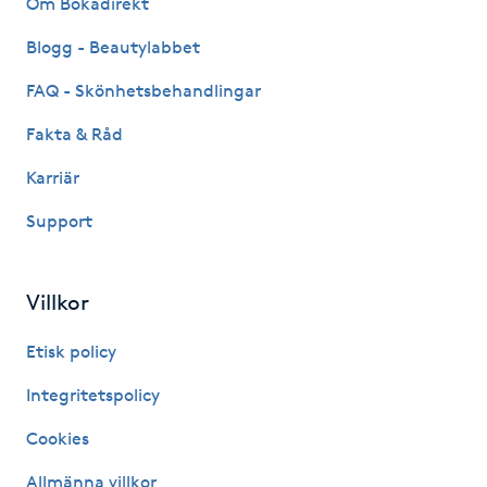
Om Bokadirekt
Fransk manikyr
Blogg - Beautylabbet
Fransrengöring
FAQ - Skönhetsbehandlingar
Fakta & Råd
Frekvensterapi
Karriär
Friskvård
Support
Friskvårdsmassage
Villkor
Frisör
Etisk policy
Funktionsanalys
Integritetspolicy
Cookies
Färgning
Allmänna villkor