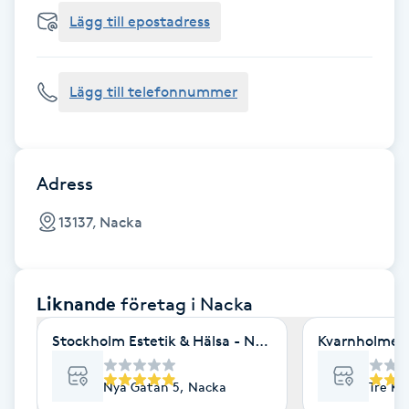
Cryoterapi
Lägg till epostadress
D
Damklippning
Lägg till telefonnummer
Dermapen
Diamantslipning
Adress
E
13137, Nacka
Enzympeeling
Liknande
företag
i Nacka
Extensions
Stockholm Estetik & Hälsa - Nyagatan
Kvarnholmens
Extensions borttagning
Nya Gatan 5, Nacka
Tre Kr
Eyeliner-tatuering