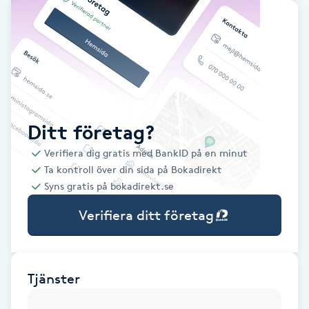
Babylights
Balayage
Bambumassage
Ditt företag?
Barber
Verifiera dig gratis med BankID på en minut
Ta kontroll över din sida på Bokadirekt
Barnklippning
Syns gratis på bokadirekt.se
Verifiera ditt företag
BIAB
Blowout
Tjänster
Bottenfärg