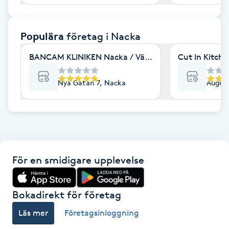
F
Populära
företag
i Nacka
Face framing
BANCAM KLINIKEN Nacka / Värmdö
Cut In Kitch
Faceliftmassage
Nya Gatan 7, Nacka
August
Fet hårbotten
Fettreducering
Fibromassage
För en smidigare upplevelse
Fillers
Bokadirekt för företag
Fotmassage
Läs mer
Företagsinloggning