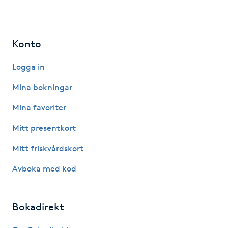
Fotsvamp
Fotvård
Konto
Fransar
Logga in
Mina bokningar
Fransborttagning
Mina favoriter
Fransfärgning
Mitt presentkort
Mitt friskvårdskort
Fransförlängning
Avboka med kod
Fransförlängning Megavolym
Bokadirekt
Fransförlängning Volym