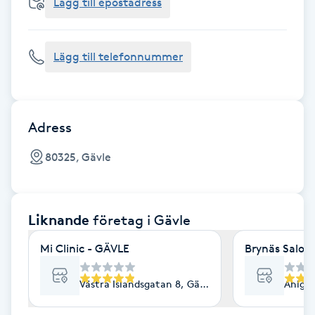
Cryoterapi
Lägg till epostadress
D
Lägg till telefonnummer
Damklippning
Dermapen
Adress
Diamantslipning
80325, Gävle
E
Enzympeeling
Liknande
företag
i Gävle
Extensions
Mi Clinic - GÄVLE
Brynäs Salon
Extensions borttagning
Västra Islandsgatan 8, Gävle
Ahlgre
Eyeliner-tatuering