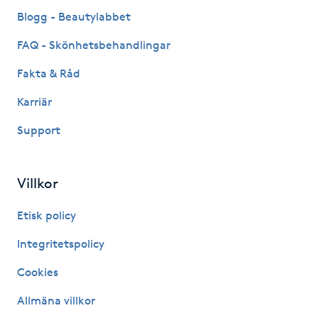
Fransk manikyr
Blogg - Beautylabbet
FAQ - Skönhetsbehandlingar
Fransrengöring
Fakta & Råd
Frekvensterapi
Karriär
Support
Friskvård
Friskvårdsmassage
Villkor
Frisör
Etisk policy
Integritetspolicy
Funktionsanalys
Cookies
Färgning
Allmäna villkor