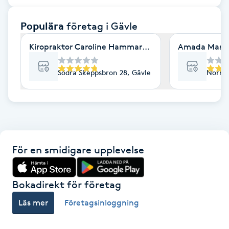
F
Populära
företag
i Gävle
Face framing
Kiropraktor Caroline Hammarström AB
Amada Massa
Faceliftmassage
Södra Skeppsbron 28, Gävle
Norra 
Fet hårbotten
Fettreducering
För en smidigare upplevelse
Fibromassage
Fillers
Bokadirekt för företag
Läs mer
Företagsinloggning
Fotmassage