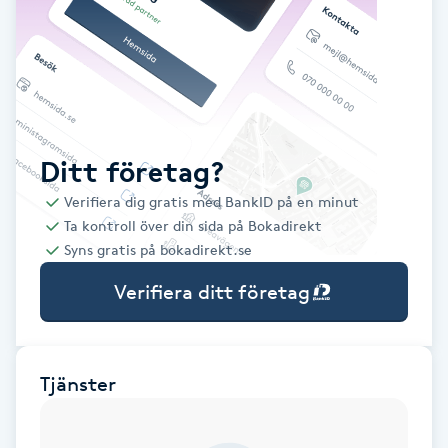
Babylights
Balayage
Bambumassage
Ditt företag?
Verifiera dig gratis med BankID på en minut
Barber
Ta kontroll över din sida på Bokadirekt
Syns gratis på bokadirekt.se
Barnklippning
Verifiera ditt företag
BIAB
Blowout
Tjänster
Bottenfärg