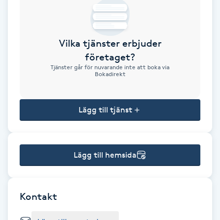
Brynformning
Vilka tjänster erbjuder
Brynfärgning
företaget?
Tjänster går för nuvarande inte att boka via
Brynplockning
Bokadirekt
Bröllopsuppsättning
Lägg till tjänst
C
Celluliter
Lägg till hemsida
Coachning
Color correction
Kontakt