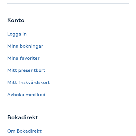
Fotsvamp
Konto
Fotvård
Logga in
Fransar
Mina bokningar
Fransborttagning
Mina favoriter
Mitt presentkort
Fransfärgning
Mitt friskvårdskort
Fransförlängning
Avboka med kod
Fransförlängning Megavolym
Bokadirekt
Fransförlängning Volym
Om Bokadirekt