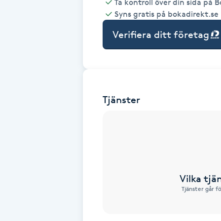
Ta kontroll över din sida på 
Syns gratis på bokadirekt.se
Babylights
Verifiera ditt företag
Balayage
Bambumassage
Tjänster
Barber
Barnklippning
BIAB
Vilka tjä
Blowout
Tjänster går f
Bottenfärg