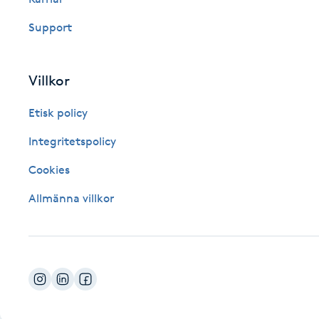
Fotsvamp
Support
Fotvård
Villkor
Fransar
Etisk policy
Fransborttagning
Integritetspolicy
Cookies
Fransfärgning
Allmänna villkor
Fransförlängning
Fransförlängning Megavolym
Fransförlängning Volym