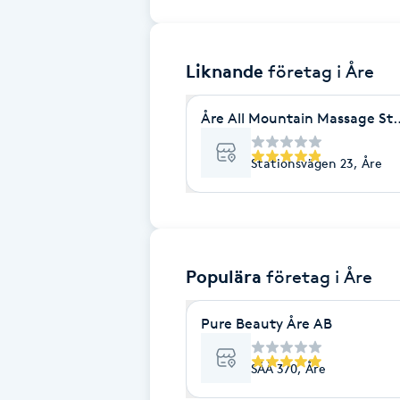
Brynformning
Liknande
företag
i Åre
Brynfärgning
Åre All Mountain Massage Sta
Brynplockning
Stationsvägen 23, Åre
Bröllopsuppsättning
C
Celluliter
Populära
företag
i Åre
Coachning
Pure Beauty Åre AB
Color correction
SÅÅ 370, Åre