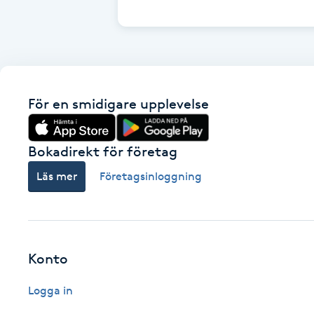
Cryoterapi
D
Damklippning
För en smidigare upplevelse
Dermapen
Diamantslipning
Bokadirekt för företag
E
Läs mer
Företagsinloggning
Enzympeeling
Extensions
Konto
Extensions borttagning
Logga in