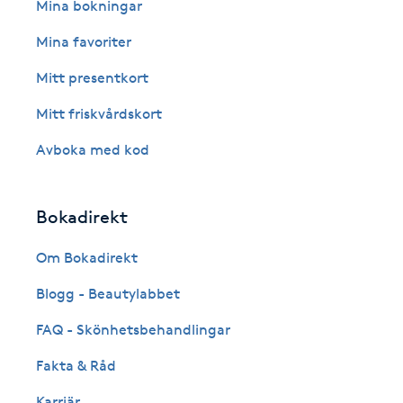
Eyeliner-tatuering
Mina bokningar
F
Mina favoriter
Face framing
Mitt presentkort
Mitt friskvårdskort
Faceliftmassage
Avboka med kod
Fet hårbotten
Bokadirekt
Fettreducering
Om Bokadirekt
Fibromassage
Blogg - Beautylabbet
Fillers
FAQ - Skönhetsbehandlingar
Fakta & Råd
Fotmassage
Karriär