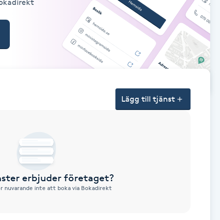
Bokadirekt
Lägg till tjänst
nster erbjuder företaget?
ör nuvarande inte att boka via Bokadirekt