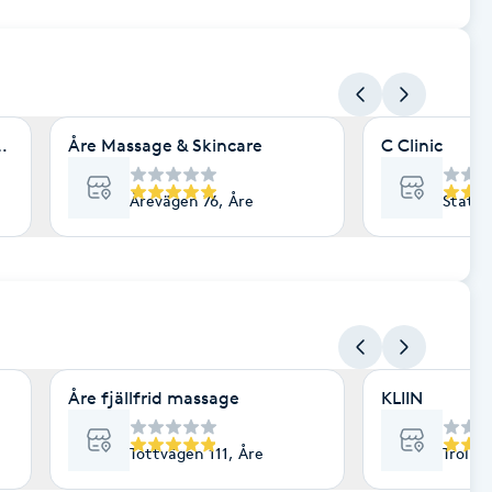
tionsvägen 23 Åre
Åre Massage & Skincare
C Clinic
Årevägen 76, Åre
Statio
Åre fjällfrid massage
KLIIN
Tottvägen 111, Åre
Trollv