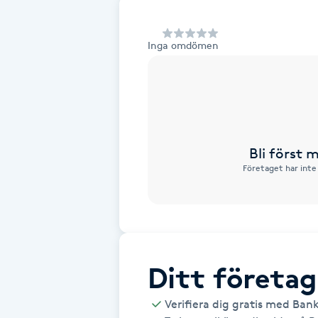
Alternativmedicin
Inga omdömen
Andningsmassage
Ansiktslyft utan kirurgi
Aromamassage
Bli först
Företaget har inte
Ashtanga Yoga
Ayurveda
Ayurvedisk Massage
Ditt företag
Ansiktsbehandling djuprengörande
Verifiera dig gratis med Ban
B