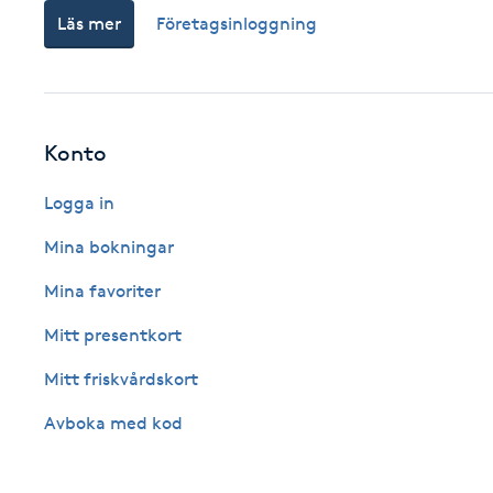
Cryoterapi
Läs mer
Företagsinloggning
D
Damklippning
Konto
Dermapen
Logga in
Diamantslipning
Mina bokningar
E
Mina favoriter
Enzympeeling
Mitt presentkort
Extensions
Mitt friskvårdskort
Avboka med kod
Extensions borttagning