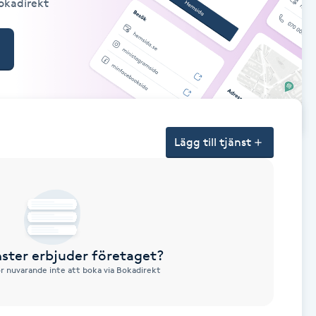
Bokadirekt
Lägg till tjänst
nster erbjuder företaget?
ör nuvarande inte att boka via Bokadirekt