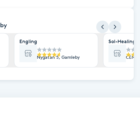
eby
Engling
Sol-Healing b
Nygatan 5, Gamleby
CENTR