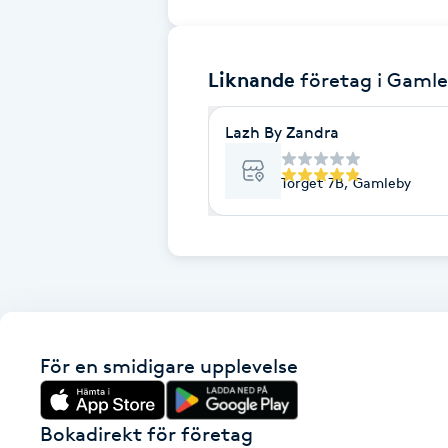
Brynformning
Liknande
företag
i Gaml
Brynfärgning
Lazh By Zandra
Brynplockning
Torget 7B, Gamleby
Bröllopsuppsättning
C
Celluliter
Coachning
För en smidigare upplevelse
Color correction
Bokadirekt för företag