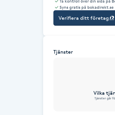
Ta kontroll över din sida på 
Syns gratis på bokadirekt.se
Babylights
Verifiera ditt företag
Balayage
Bambumassage
Tjänster
Barber
Barnklippning
BIAB
Vilka tjä
Blowout
Tjänster går f
Bottenfärg