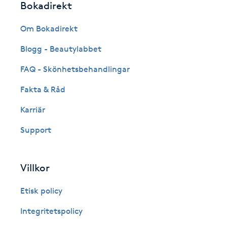
Eyeliner-tatuering
Bokadirekt
F
Om Bokadirekt
Face framing
Blogg - Beautylabbet
FAQ - Skönhetsbehandlingar
Faceliftmassage
Fakta & Råd
Fet hårbotten
Karriär
Fettreducering
Support
Fibromassage
Villkor
Fillers
Etisk policy
Integritetspolicy
Fotmassage