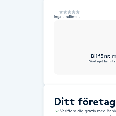
Alternativmedicin
Inga omdömen
Andningsmassage
Ansiktslyft utan kirurgi
Aromamassage
Bli först
Företaget har inte
Ashtanga Yoga
Ayurveda
Ayurvedisk Massage
Ditt företag
Ansiktsbehandling djuprengörande
Verifiera dig gratis med Ban
B