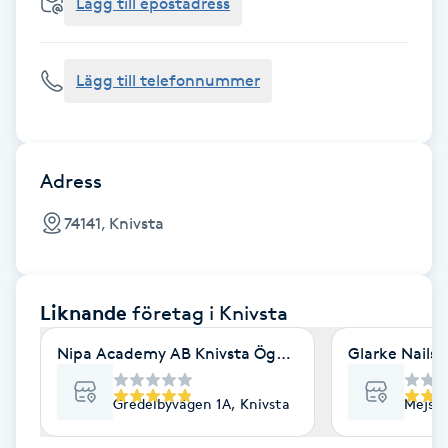
Cryoterapi
Lägg till epostadress
D
Lägg till telefonnummer
Damklippning
Dermapen
Adress
Diamantslipning
74141, Knivsta
E
Enzympeeling
Liknande
företag
i Knivsta
Extensions
Nipa Academy AB Knivsta Ögonbryn
Glarke Nails 
Extensions borttagning
Gredelbyvägen 1A, Knivsta
Mejsel
Eyeliner-tatuering