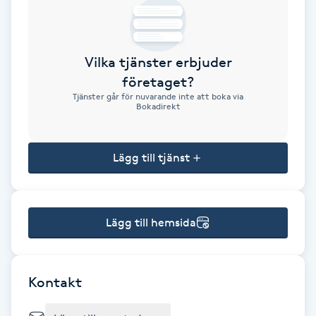
Brynformning
Vilka tjänster erbjuder
Brynfärgning
företaget?
Tjänster går för nuvarande inte att boka via
Brynplockning
Bokadirekt
Bröllopsuppsättning
Lägg till tjänst
C
Celluliter
Lägg till hemsida
Coachning
Color correction
Kontakt