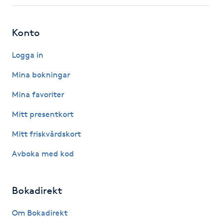
Fotsvamp
Konto
Fotvård
Logga in
Fransar
Mina bokningar
Fransborttagning
Mina favoriter
Mitt presentkort
Fransfärgning
Mitt friskvårdskort
Fransförlängning
Avboka med kod
Fransförlängning Megavolym
Bokadirekt
Fransförlängning Volym
Om Bokadirekt