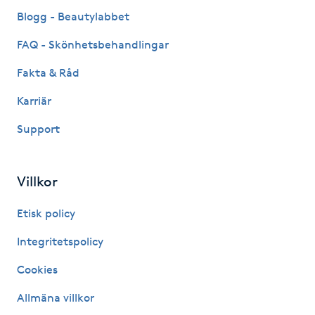
Fransk manikyr
Blogg - Beautylabbet
FAQ - Skönhetsbehandlingar
Fransrengöring
Fakta & Råd
Frekvensterapi
Karriär
Support
Friskvård
Friskvårdsmassage
Villkor
Frisör
Etisk policy
Integritetspolicy
Funktionsanalys
Cookies
Färgning
Allmäna villkor