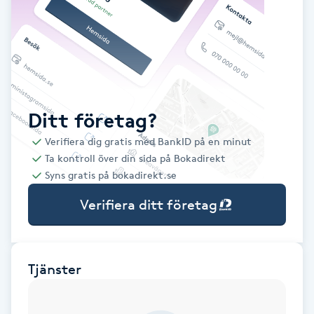
Babylights
Balayage
Bambumassage
Ditt företag?
Verifiera dig gratis med BankID på en minut
Barber
Ta kontroll över din sida på Bokadirekt
Syns gratis på bokadirekt.se
Barnklippning
Verifiera ditt företag
BIAB
Blowout
Tjänster
Bottenfärg