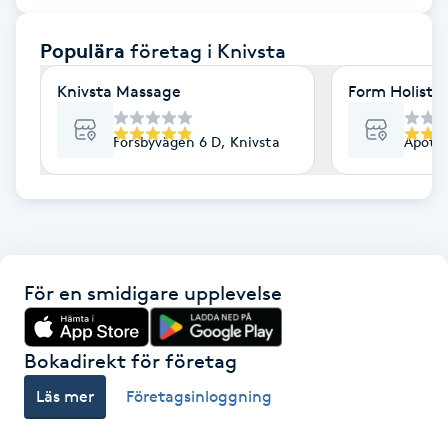
F
Populära
företag
i Knivsta
Face framing
Knivsta Massage
Form Holistic
Faceliftmassage
Forsbyvägen 6 D, Knivsta
Apotek
Fet hårbotten
Fettreducering
För en smidigare upplevelse
Fibromassage
Fillers
Bokadirekt för företag
Läs mer
Företagsinloggning
Fotmassage