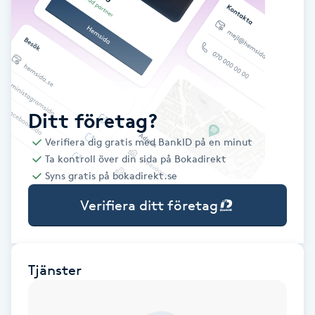
Babylights
Balayage
Bambumassage
Ditt företag?
Verifiera dig gratis med BankID på en minut
Barber
Ta kontroll över din sida på Bokadirekt
Syns gratis på bokadirekt.se
Barnklippning
Verifiera ditt företag
BIAB
Blowout
Tjänster
Bottenfärg