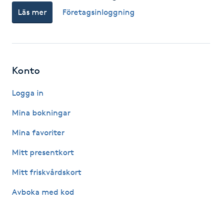
Läs mer
Företagsinloggning
F
Face framing
Faceliftmassage
Konto
Fet hårbotten
Logga in
Mina bokningar
Fettreducering
Mina favoriter
Fibromassage
Mitt presentkort
Mitt friskvårdskort
Fillers
Avboka med kod
Fotmassage