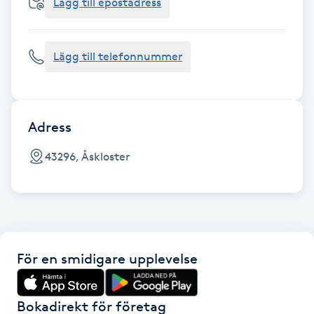
Cryoterapi
Lägg till epostadress
D
Lägg till telefonnummer
Damklippning
Dermapen
Adress
Diamantslipning
43296, Åskloster
E
Enzympeeling
Extensions
För en smidigare upplevelse
Extensions borttagning
Bokadirekt för företag
Eyeliner-tatuering