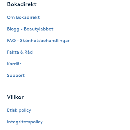
Bokadirekt
Fotsvamp
Om Bokadirekt
Fotvård
Blogg - Beautylabbet
Fransar
FAQ - Skönhetsbehandlingar
Fakta & Råd
Fransborttagning
Karriär
Fransfärgning
Support
Fransförlängning
Villkor
Fransförlängning Megavolym
Etisk policy
Fransförlängning Volym
Integritetspolicy