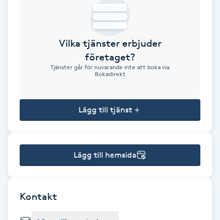
Brynformning
Vilka tjänster erbjuder
Brynfärgning
företaget?
Tjänster går för nuvarande inte att boka via
Brynplockning
Bokadirekt
Bröllopsuppsättning
Lägg till tjänst
C
Celluliter
Lägg till hemsida
Coachning
Color correction
Kontakt