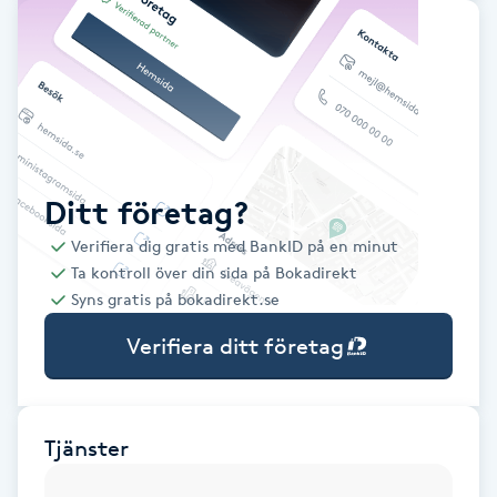
Babylights
Balayage
Bambumassage
Ditt företag?
Barber
Verifiera dig gratis med BankID på en minut
Ta kontroll över din sida på Bokadirekt
Barnklippning
Syns gratis på bokadirekt.se
Verifiera ditt företag
BIAB
Blowout
Tjänster
Bottenfärg