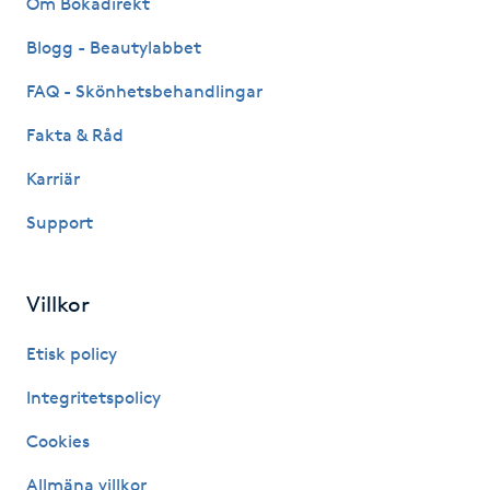
Om Bokadirekt
Fransk manikyr
Blogg - Beautylabbet
Fransrengöring
FAQ - Skönhetsbehandlingar
Fakta & Råd
Frekvensterapi
Karriär
Friskvård
Support
Friskvårdsmassage
Villkor
Frisör
Etisk policy
Funktionsanalys
Integritetspolicy
Cookies
Färgning
Allmäna villkor