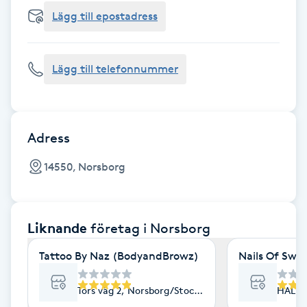
Cryoterapi
Lägg till epostadress
D
Damklippning
Lägg till telefonnummer
Dermapen
Diamantslipning
Adress
E
14550, Norsborg
Enzympeeling
Liknande
företag
i Norsborg
Extensions
Tattoo By Naz (BodyandBrowz)
Nails Of Swe
Extensions borttagning
Tors väg 2, Norsborg/Stockholm
HALLU
Eyeliner-tatuering