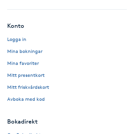
Fotsvamp
Fotvård
Konto
Fransar
Logga in
Mina bokningar
Fransborttagning
Mina favoriter
Fransfärgning
Mitt presentkort
Mitt friskvårdskort
Fransförlängning
Avboka med kod
Fransförlängning Megavolym
Bokadirekt
Fransförlängning Volym