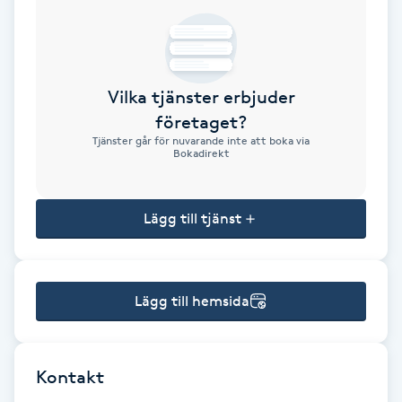
Brynformning
Brynfärgning
Vilka tjänster erbjuder
företaget?
Brynplockning
Tjänster går för nuvarande inte att boka via
Bokadirekt
Bröllopsuppsättning
C
Lägg till tjänst
Celluliter
Lägg till hemsida
Coachning
Color correction
Kontakt