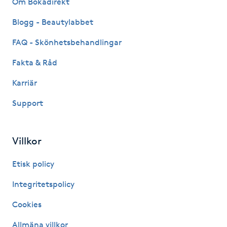
Om Bokadirekt
Fransk manikyr
Blogg - Beautylabbet
Fransrengöring
FAQ - Skönhetsbehandlingar
Fakta & Råd
Frekvensterapi
Karriär
Friskvård
Support
Friskvårdsmassage
Villkor
Frisör
Etisk policy
Funktionsanalys
Integritetspolicy
Cookies
Färgning
Allmäna villkor