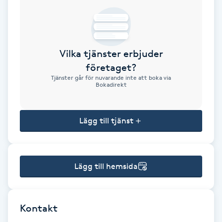
Brynformning
Brynfärgning
Vilka tjänster erbjuder
företaget?
Brynplockning
Tjänster går för nuvarande inte att boka via
Bokadirekt
Bröllopsuppsättning
C
Lägg till tjänst
Celluliter
Lägg till hemsida
Coachning
Color correction
Kontakt