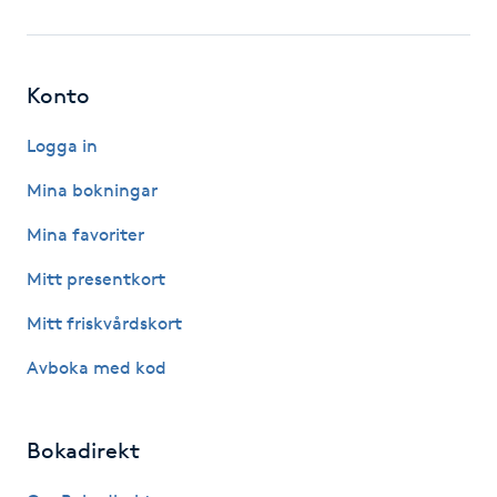
Fotsvamp
Fotvård
Konto
Fransar
Logga in
Mina bokningar
Fransborttagning
Mina favoriter
Fransfärgning
Mitt presentkort
Mitt friskvårdskort
Fransförlängning
Avboka med kod
Fransförlängning Megavolym
Bokadirekt
Fransförlängning Volym