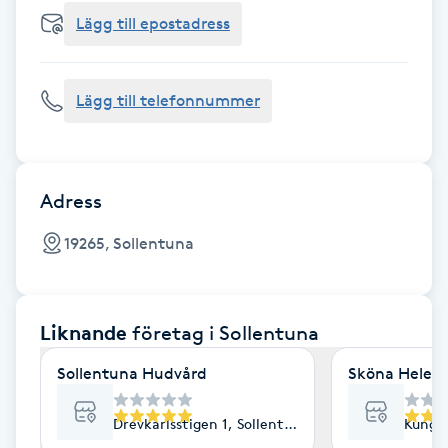
Cryoterapi
Lägg till epostadress
D
Damklippning
Lägg till telefonnummer
Dermapen
Diamantslipning
Adress
E
19265, Sollentuna
Enzympeeling
Liknande
företag
i Sollentuna
Extensions
Sollentuna Hudvård
Sköna Helena
Extensions borttagning
Drevkarlsstigen 1, Sollentuna
Kung A
Eyeliner-tatuering