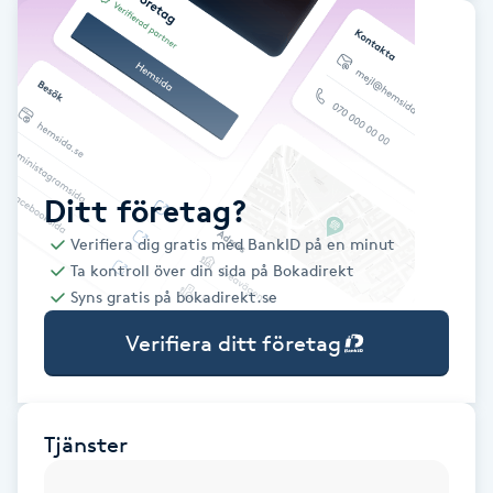
Babylights
Balayage
Bambumassage
Ditt företag?
Barber
Verifiera dig gratis med BankID på en minut
Ta kontroll över din sida på Bokadirekt
Barnklippning
Syns gratis på bokadirekt.se
Verifiera ditt företag
BIAB
Blowout
Tjänster
Bottenfärg