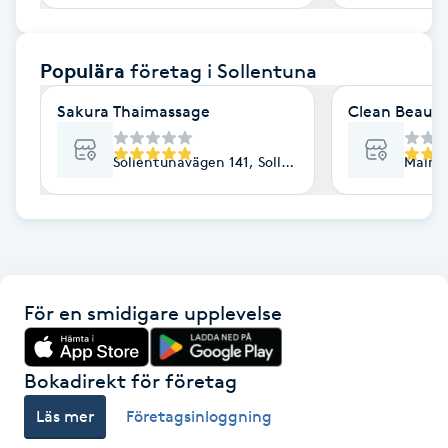
F
Populära
företag
i Sollentuna
Face framing
Sakura Thaimassage
Clean Beauty
Faceliftmassage
Sollentunavägen 141, Sollentuna
Malmv
Fet hårbotten
Fettreducering
Fibromassage
För en smidigare upplevelse
Fillers
Bokadirekt för företag
Fotmassage
Läs mer
Företagsinloggning