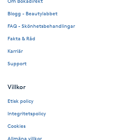
Om Bokadirekt
Fransk manikyr
Blogg - Beautylabbet
Fransrengöring
FAQ - Skönhetsbehandlingar
Fakta & Råd
Frekvensterapi
Karriär
Friskvård
Support
Friskvårdsmassage
Villkor
Frisör
Etisk policy
Funktionsanalys
Integritetspolicy
Cookies
Färgning
Allmäna villkor