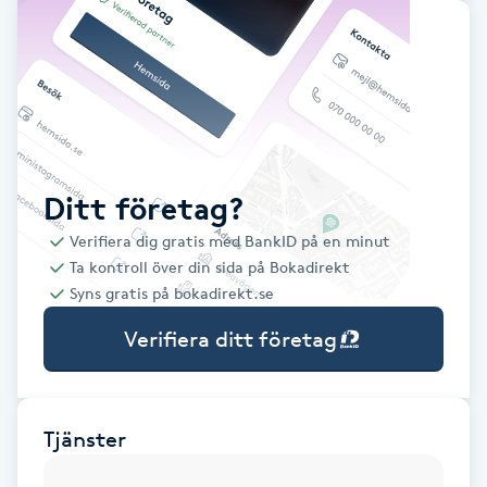
Babylights
Balayage
Bambumassage
Ditt företag?
Barber
Verifiera dig gratis med BankID på en minut
Ta kontroll över din sida på Bokadirekt
Barnklippning
Syns gratis på bokadirekt.se
Verifiera ditt företag
BIAB
Blowout
Tjänster
Bottenfärg