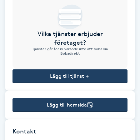
Brynformning
Brynfärgning
Vilka tjänster erbjuder
företaget?
Brynplockning
Tjänster går för nuvarande inte att boka via
Bokadirekt
Bröllopsuppsättning
C
Lägg till tjänst
Celluliter
Lägg till hemsida
Coachning
Color correction
Kontakt