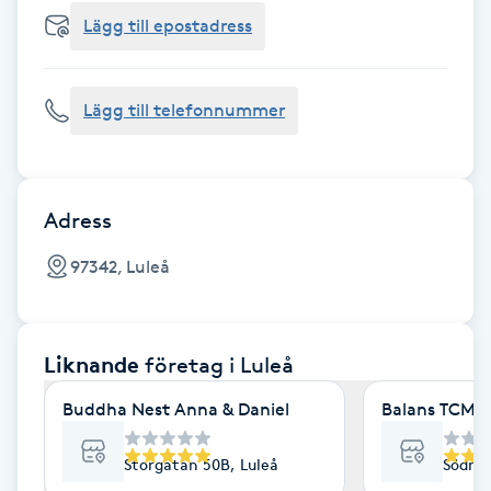
Cryoterapi
Lägg till epostadress
D
Damklippning
Lägg till telefonnummer
Dermapen
Diamantslipning
Adress
E
97342, Luleå
Enzympeeling
Liknande
företag
i Luleå
Extensions
Buddha Nest Anna & Daniel
Balans TCM 
Extensions borttagning
Storgatan 50B, Luleå
Södra 
Eyeliner-tatuering