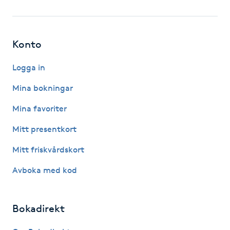
Fotsvamp
Fotvård
Konto
Fransar
Logga in
Mina bokningar
Fransborttagning
Mina favoriter
Fransfärgning
Mitt presentkort
Mitt friskvårdskort
Fransförlängning
Avboka med kod
Fransförlängning Megavolym
Bokadirekt
Fransförlängning Volym