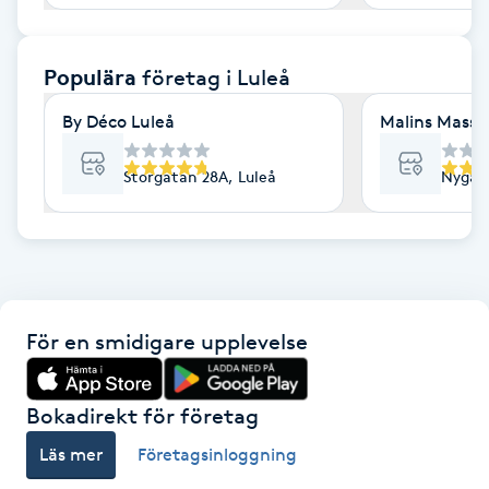
F
Populära
företag
i Luleå
Face framing
By Déco Luleå
Malins Massag
Faceliftmassage
Storgatan 28A, Luleå
Nygata
Fet hårbotten
Fettreducering
Fibromassage
För en smidigare upplevelse
Fillers
Bokadirekt för företag
Fotmassage
Läs mer
Företagsinloggning