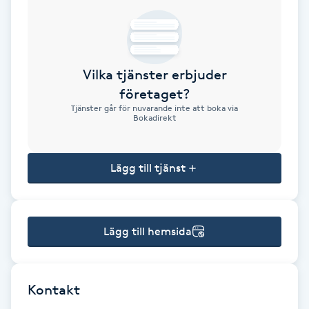
Brynformning
Brynfärgning
Vilka tjänster erbjuder
företaget?
Brynplockning
Tjänster går för nuvarande inte att boka via
Bokadirekt
Bröllopsuppsättning
C
Lägg till tjänst
Celluliter
Lägg till hemsida
Coachning
Color correction
Kontakt