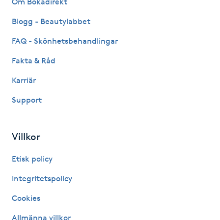
Om Bokadirekt
Fransk manikyr
Blogg - Beautylabbet
Fransrengöring
FAQ - Skönhetsbehandlingar
Fakta & Råd
Frekvensterapi
Karriär
Friskvård
Support
Friskvårdsmassage
Villkor
Frisör
Etisk policy
Funktionsanalys
Integritetspolicy
Cookies
Färgning
Allmänna villkor