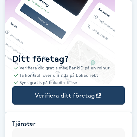
Babylights
Balayage
Bambumassage
Ditt företag?
Barber
Verifiera dig gratis med BankID på en minut
Ta kontroll över din sida på Bokadirekt
Barnklippning
Syns gratis på bokadirekt.se
Verifiera ditt företag
BIAB
Blowout
Tjänster
Bottenfärg