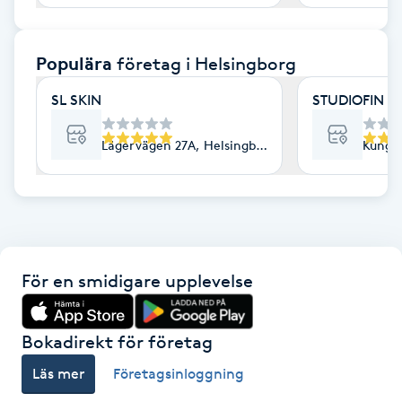
F
Populära
företag
i Helsingborg
Face framing
SL SKIN
STUDIOFIN 
Faceliftmassage
Lägervägen 27A, Helsingborg
Kungsg
Fet hårbotten
Fettreducering
Fibromassage
För en smidigare upplevelse
Fillers
Bokadirekt för företag
Fotmassage
Läs mer
Företagsinloggning