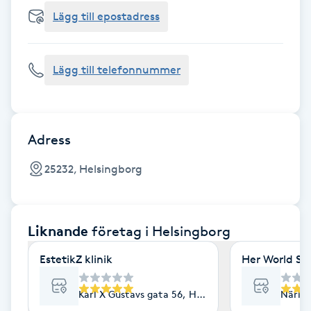
Cryoterapi
Lägg till epostadress
D
Damklippning
Lägg till telefonnummer
Dermapen
Diamantslipning
Adress
E
25232, Helsingborg
Enzympeeling
Liknande
företag
i Helsingborg
Extensions
EstetikZ klinik
Her World St
Extensions borttagning
Karl X Gustavs gata 56, Helsingborg
Närlun
Eyeliner-tatuering