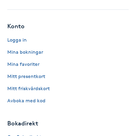
Fotsvamp
Fotvård
Konto
Fransar
Logga in
Mina bokningar
Fransborttagning
Mina favoriter
Fransfärgning
Mitt presentkort
Mitt friskvårdskort
Fransförlängning
Avboka med kod
Fransförlängning Megavolym
Bokadirekt
Fransförlängning Volym