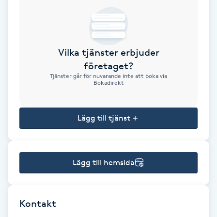
Brynformning
Brynfärgning
Vilka tjänster erbjuder
företaget?
Brynplockning
Tjänster går för nuvarande inte att boka via
Bokadirekt
Bröllopsuppsättning
C
Lägg till tjänst
Celluliter
Lägg till hemsida
Coachning
Color correction
Kontakt