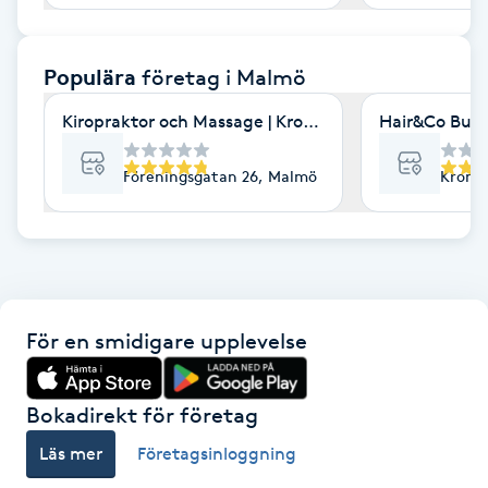
F
Populära
företag
i Malmö
Face framing
Kiropraktor och Massage | Kroppia
Hair&Co Burl
Faceliftmassage
Föreningsgatan 26, Malmö
Kronet
Fet hårbotten
Fettreducering
Fibromassage
För en smidigare upplevelse
Fillers
Bokadirekt för företag
Fotmassage
Läs mer
Företagsinloggning