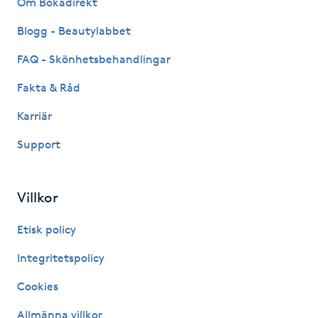
Om Bokadirekt
Fransk manikyr
Blogg - Beautylabbet
Fransrengöring
FAQ - Skönhetsbehandlingar
Fakta & Råd
Frekvensterapi
Karriär
Friskvård
Support
Friskvårdsmassage
Villkor
Frisör
Etisk policy
Funktionsanalys
Integritetspolicy
Cookies
Färgning
Allmänna villkor