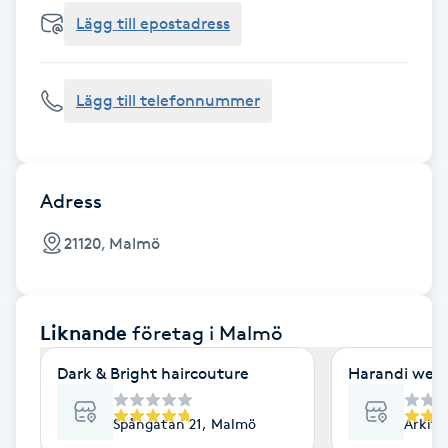
Cryoterapi
Lägg till epostadress
D
Damklippning
Lägg till telefonnummer
Dermapen
Diamantslipning
Adress
E
21120, Malmö
Enzympeeling
Liknande
företag
i Malmö
Extensions
Dark & Bright haircouture
Harandi well
Extensions borttagning
Spångatan 21, Malmö
Arkit
Eyeliner-tatuering