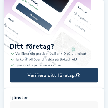
Babylights
Balayage
Bambumassage
Ditt företag?
Barber
Verifiera dig gratis med BankID på en minut
Ta kontroll över din sida på Bokadirekt
Barnklippning
Syns gratis på bokadirekt.se
Verifiera ditt företag
BIAB
Blowout
Tjänster
Bottenfärg