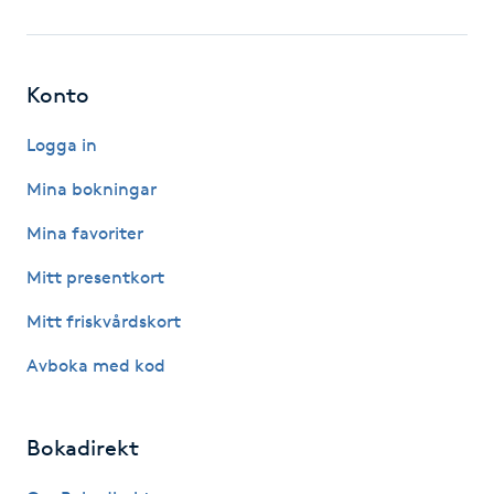
Fotsvamp
Fotvård
Konto
Fransar
Logga in
Mina bokningar
Fransborttagning
Mina favoriter
Fransfärgning
Mitt presentkort
Mitt friskvårdskort
Fransförlängning
Avboka med kod
Fransförlängning Megavolym
Bokadirekt
Fransförlängning Volym