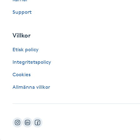
Fotsvamp
Support
Fotvård
Villkor
Fransar
Etisk policy
Fransborttagning
Integritetspolicy
Cookies
Fransfärgning
Allmänna villkor
Fransförlängning
Fransförlängning Megavolym
Fransförlängning Volym