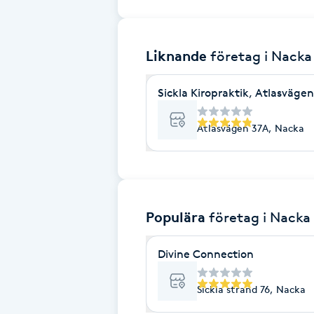
Brynformning
Liknande
företag
i Nacka
Brynfärgning
Sickla Kiropraktik, Atlasvägen
Brynplockning
Atlasvägen 37A, Nacka
Bröllopsuppsättning
C
Celluliter
Populära
företag
i Nacka
Coachning
Divine Connection
Color correction
Sickla strand 76, Nacka