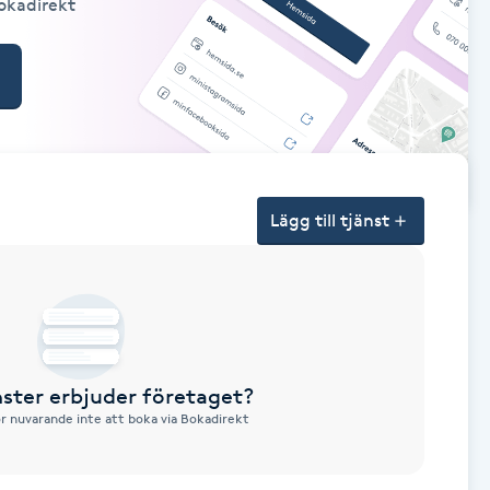
Bokadirekt
Lägg till tjänst
nster erbjuder företaget?
ör nuvarande inte att boka via Bokadirekt