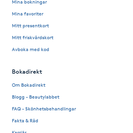
Eyeliner-tatuering
Mina bokningar
F
Mina favoriter
Face framing
Mitt presentkort
Mitt friskvårdskort
Faceliftmassage
Avboka med kod
Fet hårbotten
Bokadirekt
Fettreducering
Om Bokadirekt
Fibromassage
Blogg - Beautylabbet
Fillers
FAQ - Skönhetsbehandlingar
Fakta & Råd
Fotmassage
Karriär