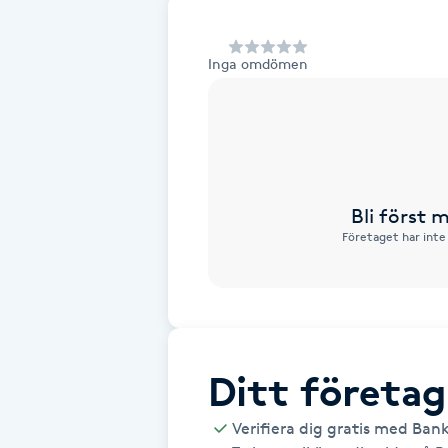
Alternativmedicin
Inga omdömen
Andningsmassage
Ansiktslyft utan kirurgi
Aromamassage
Bli först
Företaget har inte
Ashtanga Yoga
Ayurveda
Ayurvedisk Massage
Ditt företag
Ansiktsbehandling djuprengörande
Verifiera dig gratis med Ban
B