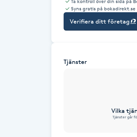
Ta kontroll över din sida på 
Syns gratis på bokadirekt.se
Babylights
Verifiera ditt företag
Balayage
Bambumassage
Tjänster
Barber
Barnklippning
BIAB
Vilka tjä
Blowout
Tjänster går f
Bottenfärg