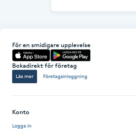
Cryoterapi
D
Damklippning
För en smidigare upplevelse
Dermapen
Diamantslipning
Bokadirekt för företag
E
Läs mer
Företagsinloggning
Enzympeeling
Extensions
Konto
Extensions borttagning
Logga in