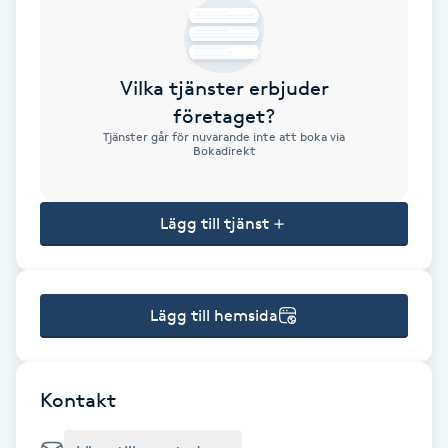
Brynformning
Vilka tjänster erbjuder
Brynfärgning
företaget?
Tjänster går för nuvarande inte att boka via
Brynplockning
Bokadirekt
Bröllopsuppsättning
Lägg till tjänst
C
Celluliter
Lägg till hemsida
Coachning
Color correction
Kontakt