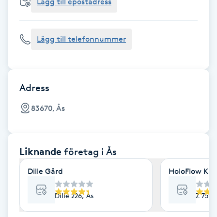
Cryoterapi
Lägg till epostadress
D
Lägg till telefonnummer
Damklippning
Dermapen
Adress
Diamantslipning
83670, Ås
E
Enzympeeling
Liknande
företag
i Ås
Extensions
Dille Gård
HoloFlow Kin
Extensions borttagning
Dille 226, Ås
Z 755,
Eyeliner-tatuering