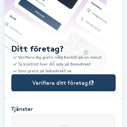
Babylights
Balayage
Bambumassage
Ditt företag?
Verifiera dig gratis med BankID på en minut
Barber
Ta kontroll över din sida på Bokadirekt
Syns gratis på bokadirekt.se
Barnklippning
Verifiera ditt företag
BIAB
Blowout
Tjänster
Bottenfärg