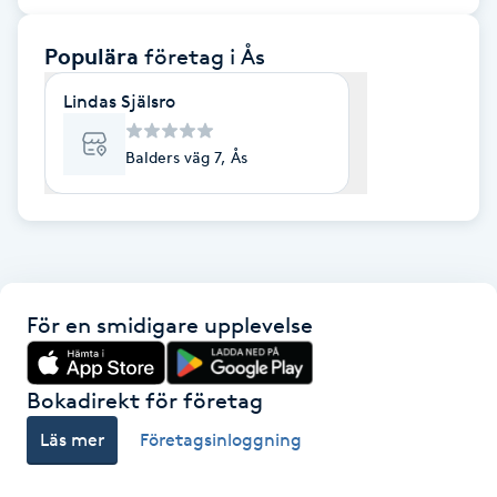
F
Populära
företag
i Ås
Face framing
Lindas Själsro
Faceliftmassage
Balders väg 7, Ås
Fet hårbotten
Fettreducering
För en smidigare upplevelse
Fibromassage
Fillers
Bokadirekt för företag
Läs mer
Företagsinloggning
Fotmassage