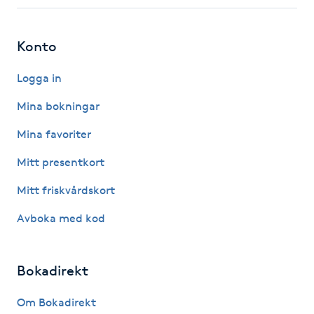
Fotsvamp
Konto
Fotvård
Logga in
Fransar
Mina bokningar
Fransborttagning
Mina favoriter
Mitt presentkort
Fransfärgning
Mitt friskvårdskort
Fransförlängning
Avboka med kod
Fransförlängning Megavolym
Bokadirekt
Fransförlängning Volym
Om Bokadirekt