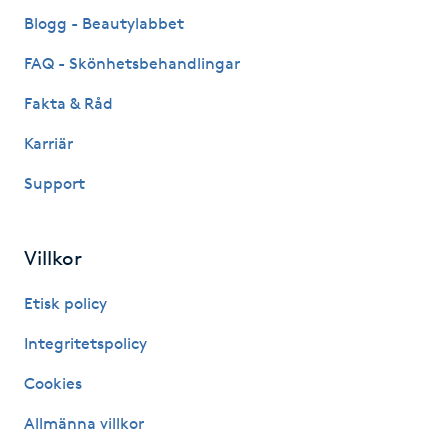
Fransk manikyr
Blogg - Beautylabbet
FAQ - Skönhetsbehandlingar
Fransrengöring
Fakta & Råd
Frekvensterapi
Karriär
Support
Friskvård
Friskvårdsmassage
Villkor
Frisör
Etisk policy
Integritetspolicy
Funktionsanalys
Cookies
Färgning
Allmänna villkor