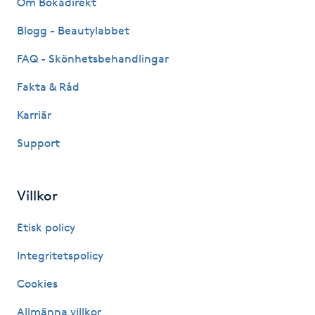
Om Bokadirekt
Fransk manikyr
Blogg - Beautylabbet
Fransrengöring
FAQ - Skönhetsbehandlingar
Fakta & Råd
Frekvensterapi
Karriär
Friskvård
Support
Friskvårdsmassage
Villkor
Frisör
Etisk policy
Funktionsanalys
Integritetspolicy
Cookies
Färgning
Allmänna villkor