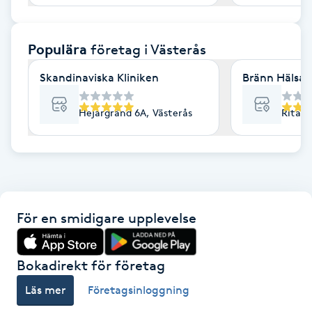
F
Populära
företag
i Västerås
Face framing
Skandinaviska Kliniken
Bränn Hälsa 
Faceliftmassage
Hejargränd 6A, Västerås
Ritarg
Fet hårbotten
Fettreducering
Fibromassage
För en smidigare upplevelse
Fillers
Bokadirekt för företag
Fotmassage
Läs mer
Företagsinloggning