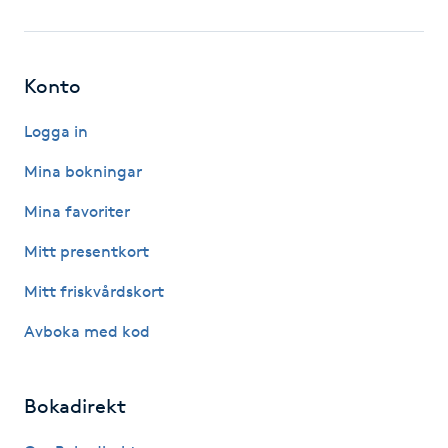
Fotsvamp
Fotvård
Konto
Fransar
Logga in
Mina bokningar
Fransborttagning
Mina favoriter
Fransfärgning
Mitt presentkort
Mitt friskvårdskort
Fransförlängning
Avboka med kod
Fransförlängning Megavolym
Bokadirekt
Fransförlängning Volym