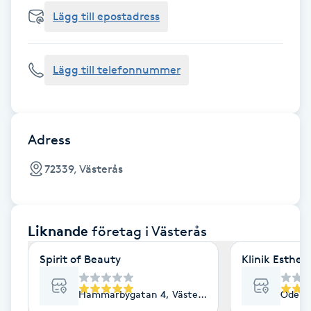
Cryoterapi
Lägg till epostadress
D
Damklippning
Lägg till telefonnummer
Dermapen
Diamantslipning
Adress
E
72339, Västerås
Enzympeeling
Liknande
företag
i Västerås
Extensions
Spirit of Beauty
Klinik Esthe
Extensions borttagning
Hammarbygatan 4, Västerås
Odensv
Eyeliner-tatuering