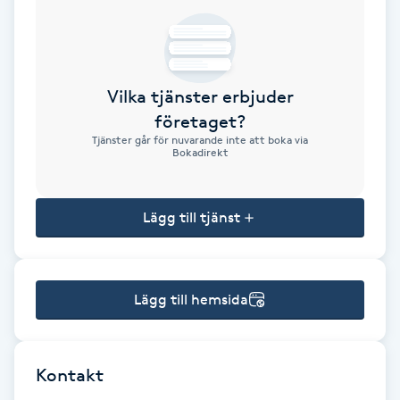
Brynformning
Brynfärgning
Vilka tjänster erbjuder
företaget?
Brynplockning
Tjänster går för nuvarande inte att boka via
Bokadirekt
Bröllopsuppsättning
C
Lägg till tjänst
Celluliter
Lägg till hemsida
Coachning
Color correction
Kontakt