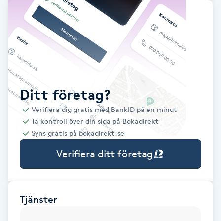
Babylights
Balayage
Bambumassage
Ditt företag?
Barber
Verifiera dig gratis med BankID på en minut
Ta kontroll över din sida på Bokadirekt
Barnklippning
Syns gratis på bokadirekt.se
Verifiera ditt företag
BIAB
Blowout
Tjänster
Bottenfärg