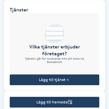
Brynformning
Tjänster
Brynfärgning
Brynplockning
Vilka tjänster erbjuder
Bröllopsuppsättning
företaget?
C
Tjänster går för nuvarande inte att boka via
Bokadirekt
Celluliter
Lägg till tjänst
Coachning
Color correction
Lägg till hemsida