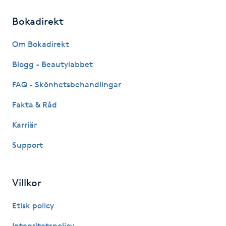
Fransk manikyr
Bokadirekt
Fransrengöring
Om Bokadirekt
Blogg - Beautylabbet
Frekvensterapi
FAQ - Skönhetsbehandlingar
Friskvård
Fakta & Råd
Friskvårdsmassage
Karriär
Support
Frisör
Funktionsanalys
Villkor
Etisk policy
Färgning
Integritetspolicy