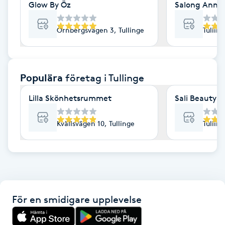
Glow By Öz
Salong Annie
F
Örnbergsvägen 3, Tullinge
Tullin
Face framing
Faceliftmassage
Populära
företag
i Tullinge
Fet hårbotten
Lilla Skönhetsrummet
Sali Beauty 
Fettreducering
Kvällsvägen 10, Tullinge
Tullin
Fibromassage
Fillers
För en smidigare upplevelse
Fotmassage