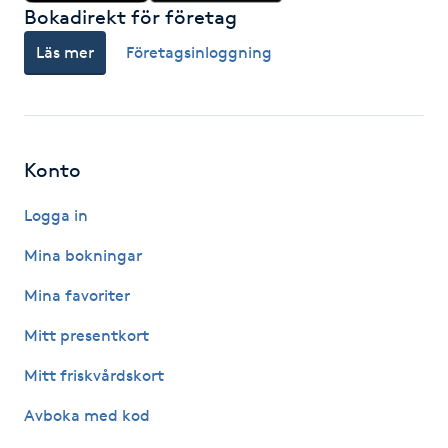
Bokadirekt för företag
Fotsvamp
Läs mer
Företagsinloggning
Fotvård
Fransar
Konto
Fransborttagning
Logga in
Fransfärgning
Mina bokningar
Mina favoriter
Fransförlängning
Mitt presentkort
Fransförlängning Megavolym
Mitt friskvårdskort
Fransförlängning Volym
Avboka med kod