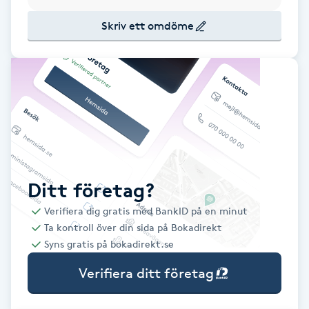
Babylights
Skriv ett omdöme
Balayage
Bambumassage
Barber
Barnklippning
Ditt företag?
Verifiera dig gratis med BankID på en minut
BIAB
Ta kontroll över din sida på Bokadirekt
Syns gratis på bokadirekt.se
Blowout
Verifiera ditt företag
Bottenfärg