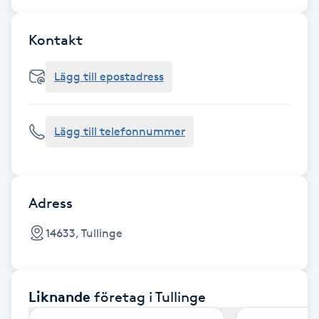
Cryoterapi
D
Kontakt
Damklippning
Lägg till epostadress
Dermapen
Lägg till telefonnummer
Diamantslipning
E
Enzympeeling
Adress
14633, Tullinge
Extensions
Extensions borttagning
Liknande
företag
i Tullinge
Eyeliner-tatuering