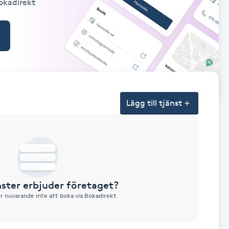
Bokadirekt
Lägg till tjänst
nster erbjuder företaget?
ör nuvarande inte att boka via Bokadirekt