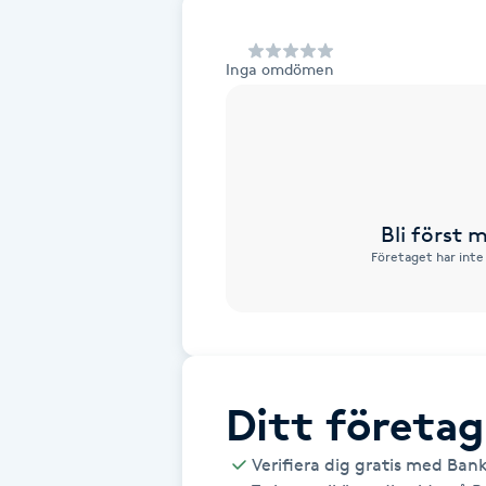
Alternativmedicin
Inga omdömen
Andningsmassage
Ansiktslyft utan kirurgi
Aromamassage
Bli först
Företaget har inte
Ashtanga Yoga
Ayurveda
Ayurvedisk Massage
Ditt företag
Ansiktsbehandling djuprengörande
Verifiera dig gratis med Ban
B