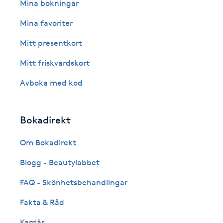
Eyeliner-tatuering
Mina bokningar
F
Mina favoriter
Face framing
Mitt presentkort
Mitt friskvårdskort
Faceliftmassage
Avboka med kod
Fet hårbotten
Bokadirekt
Fettreducering
Om Bokadirekt
Fibromassage
Blogg - Beautylabbet
Fillers
FAQ - Skönhetsbehandlingar
Fakta & Råd
Fotmassage
Karriär