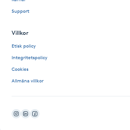
Fotsvamp
Support
Fotvård
Villkor
Fransar
Etisk policy
Fransborttagning
Integritetspolicy
Cookies
Fransfärgning
Allmäna villkor
Fransförlängning
Fransförlängning Megavolym
Fransförlängning Volym