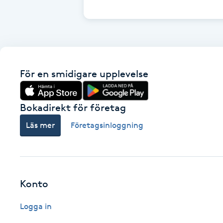
Cryoterapi
D
Damklippning
För en smidigare upplevelse
Dermapen
Diamantslipning
Bokadirekt för företag
E
Läs mer
Företagsinloggning
Enzympeeling
Extensions
Konto
Extensions borttagning
Logga in