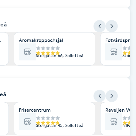
teå
äning
Aromakroppochsjäl
Fotvårdsprakt
Storgatan 66, Sollefteå
Storga
teå
Frisercentrum
Reveljen Vux
Storgatan 45, Sollefteå
NIPAN 