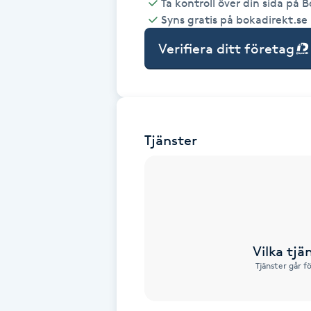
Ta kontroll över din sida på 
Syns gratis på bokadirekt.se
Babylights
Verifiera ditt företag
Balayage
Bambumassage
Tjänster
Barber
Barnklippning
BIAB
Vilka tjä
Blowout
Tjänster går f
Bottenfärg