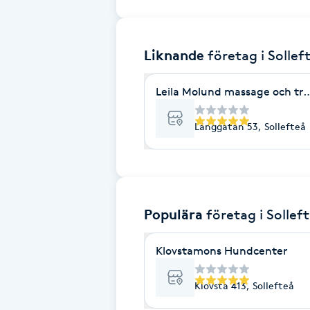
Brynformning
Liknande
företag
i Sollef
Brynfärgning
Leila Molund massage och tr
Brynplockning
Långgatan 53, Sollefteå
Bröllopsuppsättning
C
Celluliter
Populära
företag
i Sollef
Coachning
Klovstamons Hundcenter
Color correction
Klovsta 413, Sollefteå