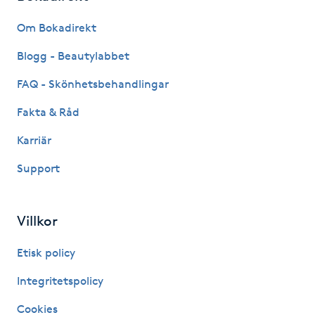
Fransk manikyr
Om Bokadirekt
Fransrengöring
Blogg - Beautylabbet
FAQ - Skönhetsbehandlingar
Frekvensterapi
Fakta & Råd
Friskvård
Karriär
Support
Friskvårdsmassage
Frisör
Villkor
Funktionsanalys
Etisk policy
Integritetspolicy
Färgning
Cookies