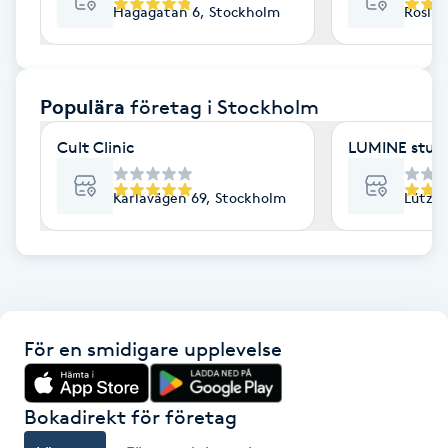
Hagagatan 6, Stockholm
Roslag
F
Face framing
Populära
företag
i Stockholm
Faceliftmassage
Cult Clinic
LUMINE stud
Fet hårbotten
Karlavägen 69, Stockholm
Lützen
Fettreducering
Fibromassage
För en smidigare upplevelse
Fillers
Fotmassage
Bokadirekt för företag