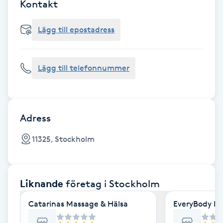
Cryoterapi
Kontakt
D
Lägg till epostadress
Damklippning
Lägg till telefonnummer
Dermapen
Diamantslipning
E
Adress
Enzympeeling
11325, Stockholm
Extensions
Liknande
företag
i Stockholm
Extensions borttagning
Catarinas Massage & Hälsa
EveryBody La
Eyeliner-tatuering