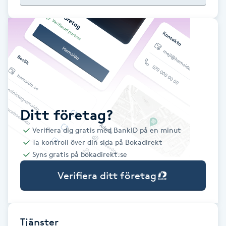
Babylights
Balayage
Bambumassage
Barber
Ditt företag?
Verifiera dig gratis med BankID på en minut
Barnklippning
Ta kontroll över din sida på Bokadirekt
Syns gratis på bokadirekt.se
BIAB
Verifiera ditt företag
Blowout
Bottenfärg
Tjänster