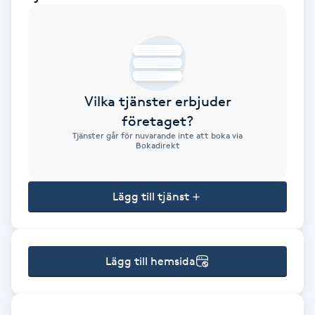
Brynformning
Brynfärgning
Vilka tjänster erbjuder
Brynplockning
företaget?
Tjänster går för nuvarande inte att boka via
Bröllopsuppsättning
Bokadirekt
C
Lägg till tjänst
Celluliter
Coachning
Lägg till hemsida
Color correction