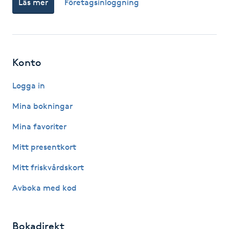
Läs mer
Företagsinloggning
Fotsvamp
Fotvård
Konto
Fransar
Logga in
Fransborttagning
Mina bokningar
Fransfärgning
Mina favoriter
Mitt presentkort
Fransförlängning
Mitt friskvårdskort
Fransförlängning Megavolym
Avboka med kod
Fransförlängning Volym
Bokadirekt