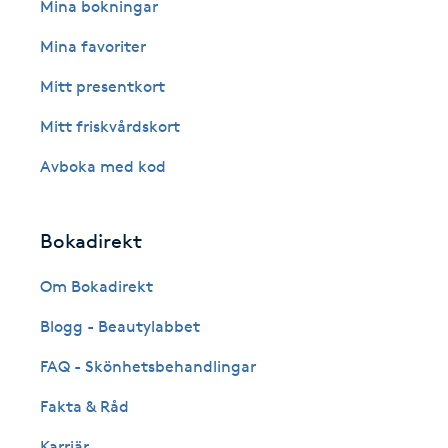
Eyeliner-tatuering
Mina bokningar
F
Mina favoriter
Face framing
Mitt presentkort
Mitt friskvårdskort
Faceliftmassage
Avboka med kod
Fet hårbotten
Bokadirekt
Fettreducering
Om Bokadirekt
Fibromassage
Blogg - Beautylabbet
Fillers
FAQ - Skönhetsbehandlingar
Fakta & Råd
Fotmassage
Karriär