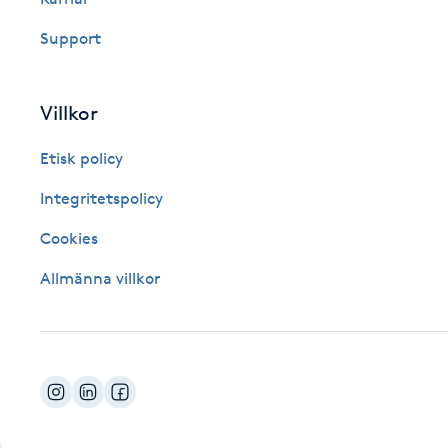
Fotsvamp
Support
Fotvård
Villkor
Fransar
Etisk policy
Fransborttagning
Integritetspolicy
Cookies
Fransfärgning
Allmänna villkor
Fransförlängning
Fransförlängning Megavolym
Fransförlängning Volym