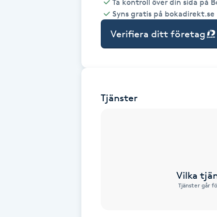
Ta kontroll över din sida på 
Syns gratis på bokadirekt.se
Babylights
Verifiera ditt företag
Balayage
Bambumassage
Tjänster
Barber
Barnklippning
BIAB
Vilka tjä
Blowout
Tjänster går f
Bottenfärg