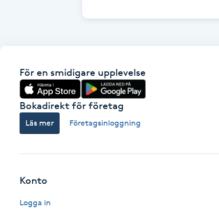
Cryoterapi
D
Damklippning
För en smidigare upplevelse
Dermapen
Diamantslipning
Bokadirekt för företag
E
Läs mer
Företagsinloggning
Enzympeeling
Extensions
Konto
Extensions borttagning
Logga in