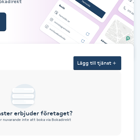
Bokadirekt
Lägg till tjänst
nster erbjuder företaget?
ör nuvarande inte att boka via Bokadirekt