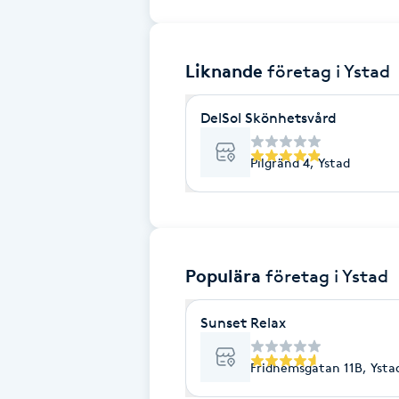
Brynformning
Liknande
företag
i Ystad
Brynfärgning
DelSol Skönhetsvård
Brynplockning
Pilgränd 4, Ystad
Bröllopsuppsättning
C
Celluliter
Populära
företag
i Ystad
Coachning
Sunset Relax
Color correction
Fridhemsgatan 11B, Ysta