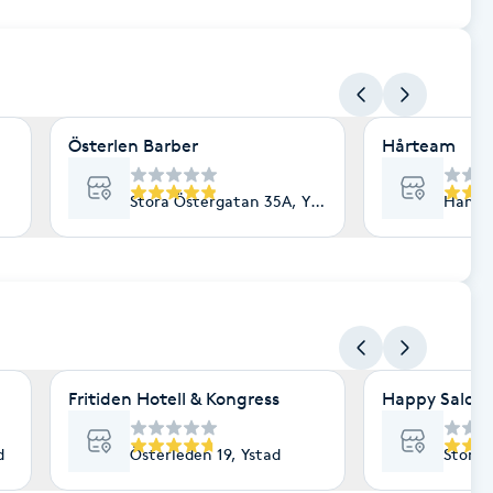
Österlen Barber
Hårteam
Stora Östergatan 35A, Ystad
Hamng
Fritiden Hotell & Kongress
Happy Salon
d
Österleden 19, Ystad
Stora 