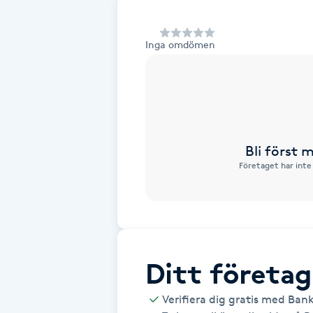
Alternativmedicin
Inga omdömen
Andningsmassage
Ansiktslyft utan kirurgi
Aromamassage
Bli först
Företaget har inte
Ashtanga Yoga
Ayurveda
Ayurvedisk Massage
Ditt företag
Ansiktsbehandling djuprengörande
Verifiera dig gratis med Ban
B