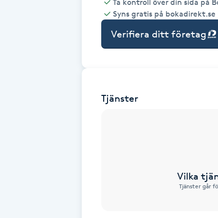
Ta kontroll över din sida på 
Syns gratis på bokadirekt.se
Babylights
Verifiera ditt företag
Balayage
Bambumassage
Tjänster
Barber
Barnklippning
BIAB
Vilka tjä
Blowout
Tjänster går f
Bottenfärg