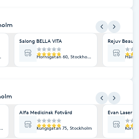
kholm
Salong BELLA VITA
Rejuv Beauty
holm
Hornsgatan 60, Stockholm
Hälsin
holm
Alfa Medicinsk Fotvård
Evan Laser H
ockholm
Kungsgatan 75, Stockholm
Körsbä