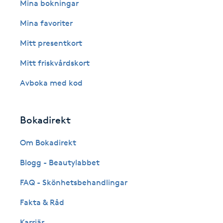
Eyeliner-tatuering
Mina bokningar
F
Mina favoriter
Face framing
Mitt presentkort
Mitt friskvårdskort
Faceliftmassage
Avboka med kod
Fet hårbotten
Bokadirekt
Fettreducering
Om Bokadirekt
Fibromassage
Blogg - Beautylabbet
Fillers
FAQ - Skönhetsbehandlingar
Fakta & Råd
Fotmassage
Karriär