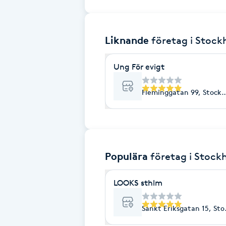
Brynformning
Liknande
företag
i Stoc
Brynfärgning
Ung För evigt
Brynplockning
Fleminggatan 99, Stock
Bröllopsuppsättning
C
Celluliter
Populära
företag
i Stock
Coachning
LOOKS sthlm
Color correction
Sankt Eriksgatan 15, St