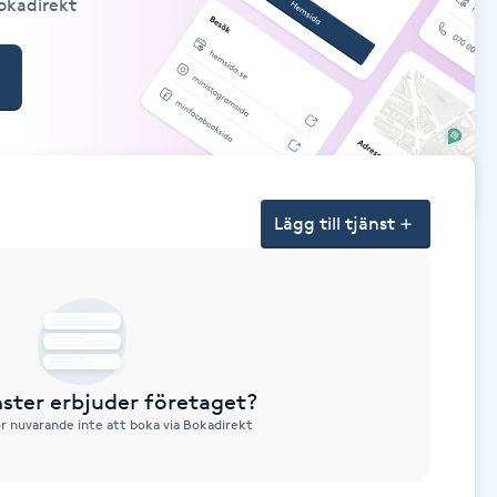
Bokadirekt
Lägg till tjänst
nster erbjuder företaget?
ör nuvarande inte att boka via Bokadirekt