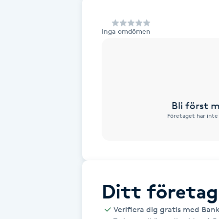
Alternativmedicin
Inga omdömen
Andningsmassage
Ansiktslyft utan kirurgi
Aromamassage
Bli först
Företaget har inte
Ashtanga Yoga
Ayurveda
Ayurvedisk Massage
Ditt företag
Ansiktsbehandling djuprengörande
Verifiera dig gratis med Ban
B