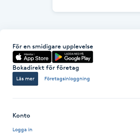
Cryoterapi
D
Damklippning
För en smidigare upplevelse
Dermapen
Diamantslipning
Bokadirekt för företag
E
Läs mer
Företagsinloggning
Enzympeeling
Extensions
Konto
Extensions borttagning
Logga in