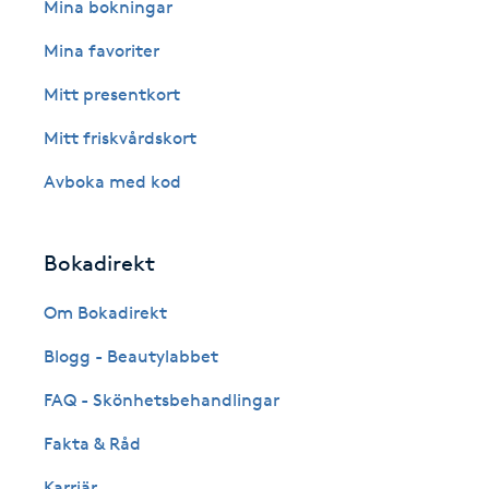
Eyeliner-tatuering
Mina bokningar
F
Mina favoriter
Face framing
Mitt presentkort
Mitt friskvårdskort
Faceliftmassage
Avboka med kod
Fet hårbotten
Bokadirekt
Fettreducering
Om Bokadirekt
Fibromassage
Blogg - Beautylabbet
Fillers
FAQ - Skönhetsbehandlingar
Fakta & Råd
Fotmassage
Karriär