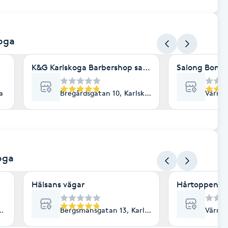
koga
K&G Karlskoga Barbershop salong
Salong Boma
a
Bregårdsgatan 10, Karlskoga
Värmla
oga
Hälsans vägar
Hårtoppen S
koga
Bergsmansgatan 13, Karlskoga
Värmla