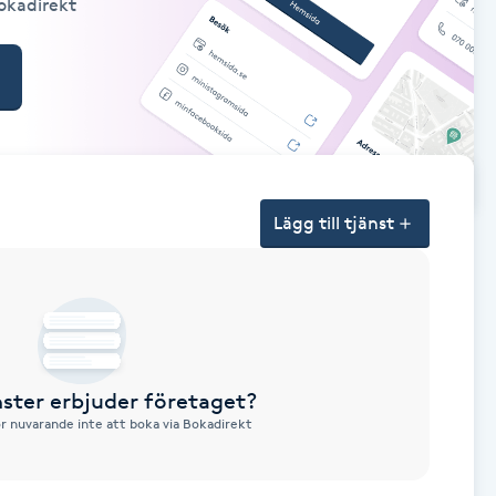
Bokadirekt
Lägg till tjänst
nster erbjuder företaget?
ör nuvarande inte att boka via Bokadirekt