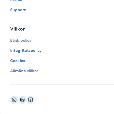
Fotsvamp
Support
Fotvård
Villkor
Fransar
Etisk policy
Fransborttagning
Integritetspolicy
Cookies
Fransfärgning
Allmäna villkor
Fransförlängning
Fransförlängning Megavolym
Fransförlängning Volym