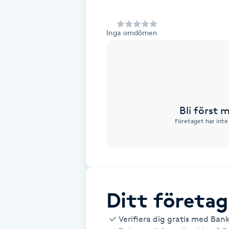
Alternativmedicin
Inga omdömen
Andningsmassage
Ansiktslyft utan kirurgi
Aromamassage
Bli först
Företaget har inte
Ashtanga Yoga
Ayurveda
Ayurvedisk Massage
Ditt företag
Ansiktsbehandling djuprengörande
Verifiera dig gratis med Ban
B