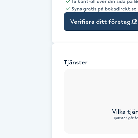
Ta kontroll över din sida på 
Syns gratis på bokadirekt.se
Babylights
Verifiera ditt företag
Balayage
Bambumassage
Tjänster
Barber
Barnklippning
BIAB
Vilka tjä
Blowout
Tjänster går f
Bottenfärg