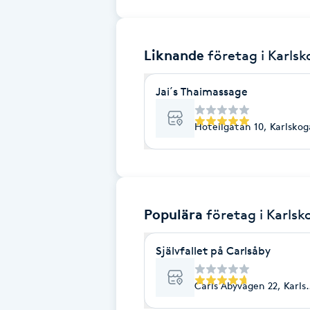
Brynformning
Liknande
företag
i Karls
Brynfärgning
Jai´s Thaimassage
Brynplockning
Hotellgatan 10, Karlskog
Bröllopsuppsättning
C
Celluliter
Populära
företag
i Karlsk
Coachning
Självfallet på Carlsåby
Color correction
Carls Åbyvägen 22, Karls