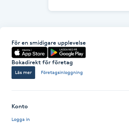
Cryoterapi
D
Damklippning
För en smidigare upplevelse
Dermapen
Diamantslipning
Bokadirekt för företag
E
Läs mer
Företagsinloggning
Enzympeeling
Extensions
Konto
Extensions borttagning
Logga in