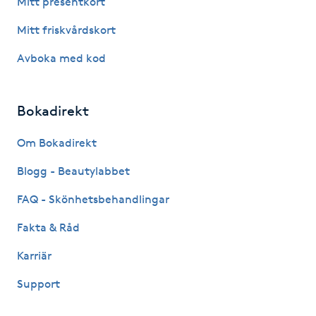
Mitt presentkort
Fotsvamp
Mitt friskvårdskort
Fotvård
Avboka med kod
Fransar
Bokadirekt
Fransborttagning
Om Bokadirekt
Blogg - Beautylabbet
Fransfärgning
FAQ - Skönhetsbehandlingar
Fransförlängning
Fakta & Råd
Fransförlängning Megavolym
Karriär
Support
Fransförlängning Volym