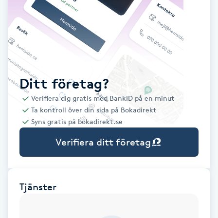
Babylights
Balayage
Bambumassage
Ditt företag?
Verifiera dig gratis med BankID på en minut
Barber
Ta kontroll över din sida på Bokadirekt
Syns gratis på bokadirekt.se
Barnklippning
Verifiera ditt företag
BIAB
Blowout
Tjänster
Bottenfärg