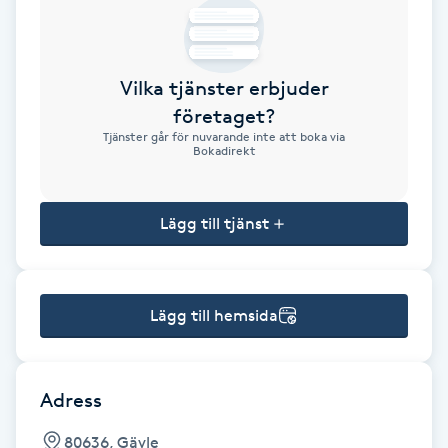
Brynformning
Vilka tjänster erbjuder
Brynfärgning
företaget?
Tjänster går för nuvarande inte att boka via
Brynplockning
Bokadirekt
Bröllopsuppsättning
Lägg till tjänst
C
Celluliter
Lägg till hemsida
Coachning
Color correction
Adress
80636, Gävle