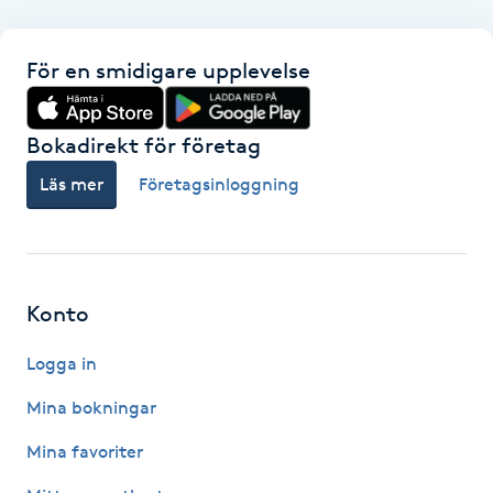
F
För en smidigare upplevelse
Face framing
Bokadirekt för företag
Faceliftmassage
Läs mer
Företagsinloggning
Fet hårbotten
Fettreducering
Konto
Fibromassage
Logga in
Fillers
Mina bokningar
Mina favoriter
Fotmassage