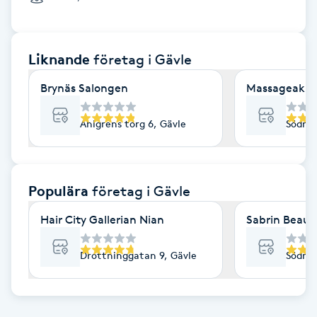
Cryoterapi
D
Liknande
företag
i Gävle
Damklippning
Brynäs Salongen
Massageakut
Dermapen
Ahlgrens torg 6, Gävle
Södra 
Diamantslipning
E
Populära
företag
i Gävle
Enzympeeling
Hair City Gallerian Nian
Sabrin Beaut
Extensions
Drottninggatan 9, Gävle
Södra 
Extensions borttagning
Eyeliner-tatuering