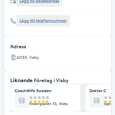
Cryoterapi
Lägg till epostadress
D
Lägg till telefonnummer
Damklippning
Dermapen
Adress
Diamantslipning
62155, Visby
E
Enzympeeling
Liknande
företag
i Visby
Extensions
Coach4life Sweden
Doktor C
Extensions borttagning
Visborgsallén 33, Visby
Signal
Eyeliner-tatuering