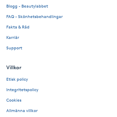
Fransk manikyr
Blogg - Beautylabbet
FAQ - Skönhetsbehandlingar
Fransrengöring
Fakta & Råd
Frekvensterapi
Karriär
Support
Friskvård
Friskvårdsmassage
Villkor
Frisör
Etisk policy
Integritetspolicy
Funktionsanalys
Cookies
Färgning
Allmänna villkor