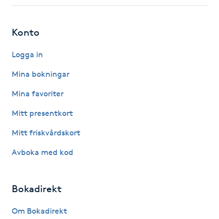
Fotsvamp
Konto
Fotvård
Logga in
Fransar
Mina bokningar
Fransborttagning
Mina favoriter
Mitt presentkort
Fransfärgning
Mitt friskvårdskort
Fransförlängning
Avboka med kod
Fransförlängning Megavolym
Bokadirekt
Fransförlängning Volym
Om Bokadirekt