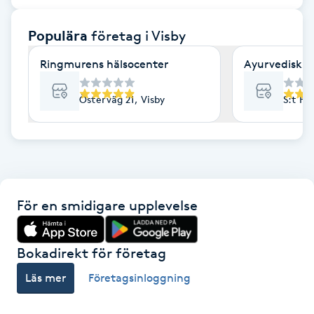
F
Populära
företag
i Visby
Face framing
Ringmurens hälsocenter
Ayurvedisk m
Faceliftmassage
Österväg 21, Visby
S:t Ha
Fet hårbotten
Fettreducering
För en smidigare upplevelse
Fibromassage
Fillers
Bokadirekt för företag
Läs mer
Företagsinloggning
Fotmassage