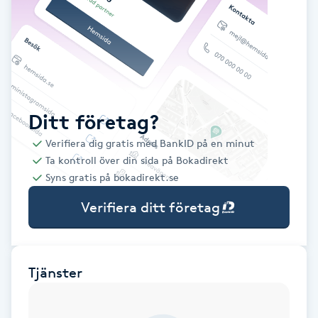
Babylights
Balayage
Bambumassage
Ditt företag?
Verifiera dig gratis med BankID på en minut
Barber
Ta kontroll över din sida på Bokadirekt
Syns gratis på bokadirekt.se
Barnklippning
Verifiera ditt företag
BIAB
Blowout
Tjänster
Bottenfärg