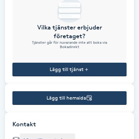
Brynformning
Vilka tjänster erbjuder
Brynfärgning
företaget?
Tjänster går för nuvarande inte att boka via
Brynplockning
Bokadirekt
Bröllopsuppsättning
Lägg till tjänst
C
Celluliter
Lägg till hemsida
Coachning
Color correction
Kontakt