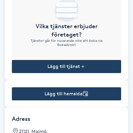
Brynformning
Vilka tjänster erbjuder
Brynfärgning
företaget?
Tjänster går för nuvarande inte att boka via
Brynplockning
Bokadirekt
Bröllopsuppsättning
Lägg till tjänst
C
Celluliter
Lägg till hemsida
Coachning
Color correction
Adress
21121, Malmö