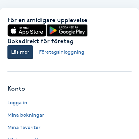
F
För en smidigare upplevelse
Face framing
Bokadirekt för företag
Faceliftmassage
Läs mer
Företagsinloggning
Fet hårbotten
Fettreducering
Konto
Fibromassage
Logga in
Fillers
Mina bokningar
Mina favoriter
Fotmassage