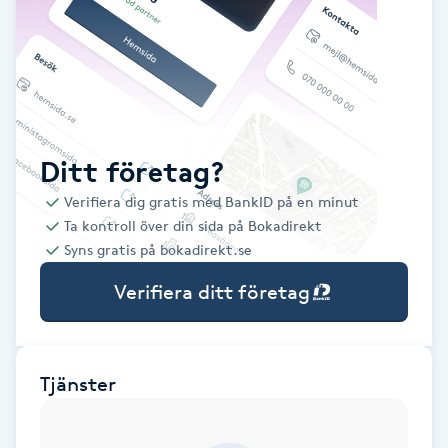
Babylights
Balayage
Bambumassage
Ditt företag?
Verifiera dig gratis med BankID på en minut
Barber
Ta kontroll över din sida på Bokadirekt
Syns gratis på bokadirekt.se
Barnklippning
Verifiera ditt företag
BIAB
Blowout
Tjänster
Bottenfärg