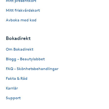
Mitt presentkort
Fotsvamp
Mitt friskvårdskort
Fotvård
Avboka med kod
Fransar
Bokadirekt
Fransborttagning
Om Bokadirekt
Blogg - Beautylabbet
Fransfärgning
FAQ - Skönhetsbehandlingar
Fransförlängning
Fakta & Råd
Fransförlängning Megavolym
Karriär
Support
Fransförlängning Volym