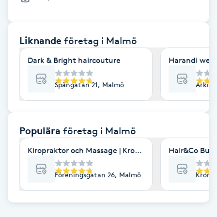
Cryoterapi
D
Liknande
företag
i Malmö
Damklippning
Dark & Bright haircouture
Harandi well
Dermapen
Spångatan 21, Malmö
Arkit
Diamantslipning
E
Populära
företag
i Malmö
Enzympeeling
Kiropraktor och Massage | Kroppia
Hair&Co Burl
Extensions
Föreningsgatan 26, Malmö
Kronet
Extensions borttagning
Eyeliner-tatuering