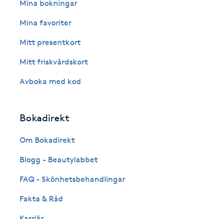
Eyeliner-tatuering
Mina bokningar
F
Mina favoriter
Face framing
Mitt presentkort
Mitt friskvårdskort
Faceliftmassage
Avboka med kod
Fet hårbotten
Bokadirekt
Fettreducering
Om Bokadirekt
Fibromassage
Blogg - Beautylabbet
Fillers
FAQ - Skönhetsbehandlingar
Fakta & Råd
Fotmassage
Karriär