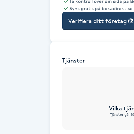
Ta kontroll över din sida på 
Syns gratis på bokadirekt.se
Babylights
Verifiera ditt företag
Balayage
Bambumassage
Tjänster
Barber
Barnklippning
BIAB
Vilka tjä
Blowout
Tjänster går f
Bottenfärg