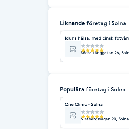
Brynformning
Liknande
företag
i Solna
Brynfärgning
Iduns hälsa, medicinsk fotvår
Brynplockning
Södra Långgatan 26, Sol
Bröllopsuppsättning
C
Celluliter
Populära
företag
i Solna
Coachning
One Clinic - Solna
Color correction
Virebergsvägen 20, Solna