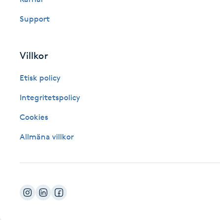
Fotsvamp
Support
Fotvård
Villkor
Fransar
Etisk policy
Fransborttagning
Integritetspolicy
Cookies
Fransfärgning
Allmäna villkor
Fransförlängning
Fransförlängning Megavolym
Fransförlängning Volym