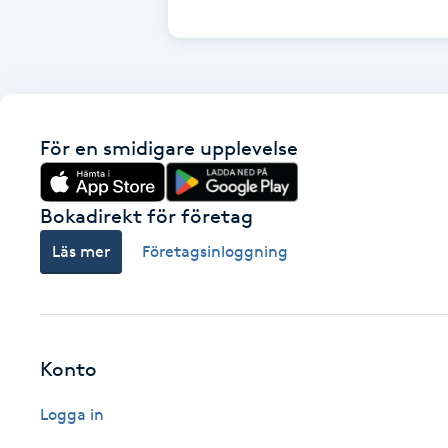
Cryoterapi
D
Damklippning
För en smidigare upplevelse
Dermapen
Diamantslipning
Bokadirekt för företag
E
Läs mer
Företagsinloggning
Enzympeeling
Extensions
Konto
Extensions borttagning
Logga in