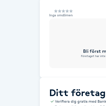
Alternativmedicin
Inga omdömen
Andningsmassage
Ansiktslyft utan kirurgi
Aromamassage
Bli först
Företaget har inte
Ashtanga Yoga
Ayurveda
Ayurvedisk Massage
Ditt företag
Ansiktsbehandling djuprengörande
Verifiera dig gratis med Ban
B