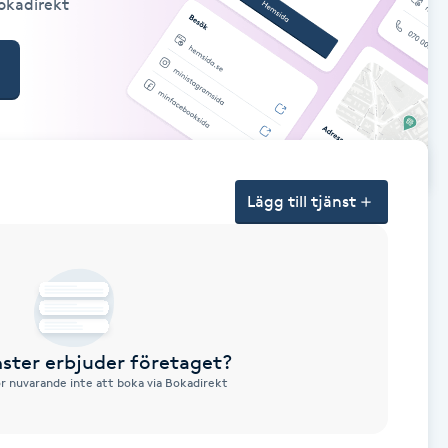
Bokadirekt
Lägg till tjänst
nster erbjuder företaget?
ör nuvarande inte att boka via Bokadirekt