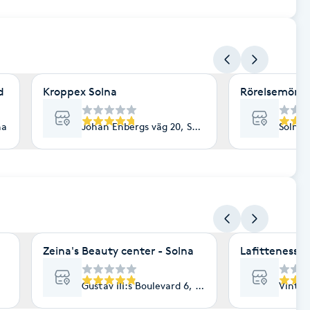
d
Kroppex Solna
Rörelsemönst
na
Johan Enbergs väg 20, Solna
Solna 
Zeina's Beauty center - Solna
Lafitteness
Gustav III:s Boulevard 6, Solna
Vinter