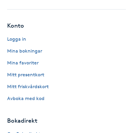
Fotsvamp
Fotvård
Konto
Fransar
Logga in
Mina bokningar
Fransborttagning
Mina favoriter
Fransfärgning
Mitt presentkort
Mitt friskvårdskort
Fransförlängning
Avboka med kod
Fransförlängning Megavolym
Bokadirekt
Fransförlängning Volym