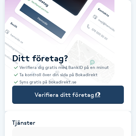
Babylights
Balayage
Bambumassage
Ditt företag?
Barber
Verifiera dig gratis med BankID på en minut
Ta kontroll över din sida på Bokadirekt
Barnklippning
Syns gratis på bokadirekt.se
Verifiera ditt företag
BIAB
Blowout
Tjänster
Bottenfärg