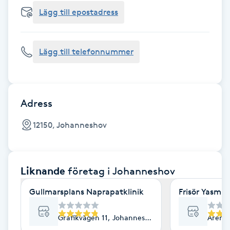
Cryoterapi
Lägg till epostadress
D
Damklippning
Lägg till telefonnummer
Dermapen
Diamantslipning
Adress
E
12150, Johanneshov
Enzympeeling
Liknande
företag
i Johanneshov
Extensions
Gullmarsplans Naprapatklinik
Frisör Yasmin
Extensions borttagning
Grafikvägen 11, Johanneshov
Arena
Eyeliner-tatuering