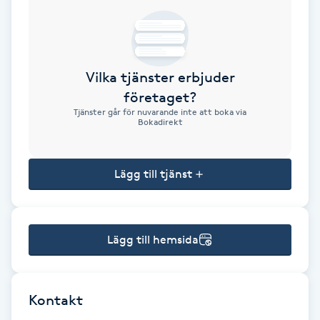
Brynformning
Brynfärgning
Vilka tjänster erbjuder
företaget?
Brynplockning
Tjänster går för nuvarande inte att boka via
Bokadirekt
Bröllopsuppsättning
C
Lägg till tjänst
Celluliter
Lägg till hemsida
Coachning
Color correction
Kontakt