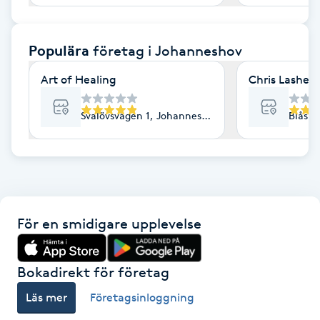
F
Populära
företag
i Johanneshov
Face framing
Art of Healing
Chris Lashes
Faceliftmassage
Svalövsvägen 1, Johanneshov
Blåsut
Fet hårbotten
Fettreducering
Fibromassage
För en smidigare upplevelse
Fillers
Bokadirekt för företag
Fotmassage
Läs mer
Företagsinloggning