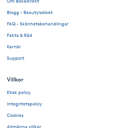
Om Bokadirekt
Fransk manikyr
Blogg - Beautylabbet
Fransrengöring
FAQ - Skönhetsbehandlingar
Fakta & Råd
Frekvensterapi
Karriär
Friskvård
Support
Friskvårdsmassage
Villkor
Frisör
Etisk policy
Funktionsanalys
Integritetspolicy
Cookies
Färgning
Allmänna villkor