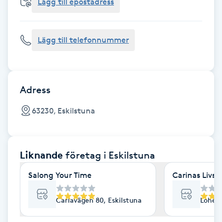
Cryoterapi
Lägg till epostadress
D
Lägg till telefonnummer
Damklippning
Dermapen
Adress
Diamantslipning
63230, Eskilstuna
E
Enzympeeling
Liknande
företag
i Eskilstuna
Extensions
Salong Your Time
Carinas Livss
Extensions borttagning
Carlavägen 80, Eskilstuna
Lohega
Eyeliner-tatuering