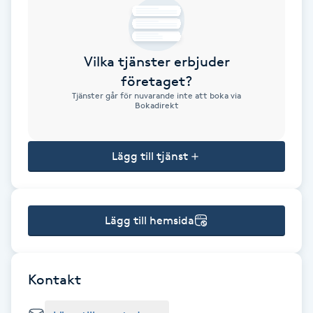
Brynformning
Vilka tjänster erbjuder
Brynfärgning
företaget?
Tjänster går för nuvarande inte att boka via
Brynplockning
Bokadirekt
Bröllopsuppsättning
Lägg till tjänst
C
Celluliter
Lägg till hemsida
Coachning
Color correction
Kontakt