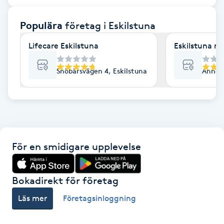
F
Populära
företag
i Eskilstuna
Face framing
Lifecare Eskilstuna
Eskilstuna m
Faceliftmassage
Snöbärsvägen 4, Eskilstuna
Annevi
Fet hårbotten
Fettreducering
För en smidigare upplevelse
Fibromassage
Fillers
Bokadirekt för företag
Läs mer
Företagsinloggning
Fotmassage