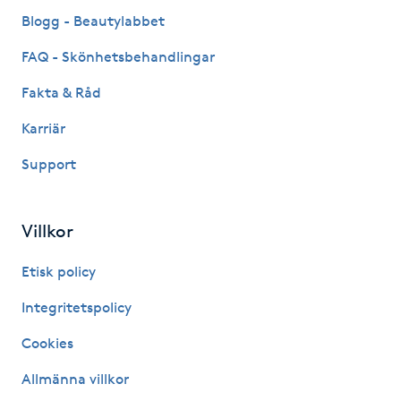
Fransk manikyr
Blogg - Beautylabbet
FAQ - Skönhetsbehandlingar
Fransrengöring
Fakta & Råd
Frekvensterapi
Karriär
Support
Friskvård
Friskvårdsmassage
Villkor
Frisör
Etisk policy
Integritetspolicy
Funktionsanalys
Cookies
Färgning
Allmänna villkor