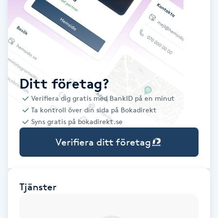
Babylights
Balayage
Bambumassage
Ditt företag?
Verifiera dig gratis med BankID på en minut
Barber
Ta kontroll över din sida på Bokadirekt
Syns gratis på bokadirekt.se
Barnklippning
Verifiera ditt företag
BIAB
Blowout
Tjänster
Bottenfärg