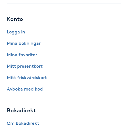
Fotsvamp
Konto
Fotvård
Logga in
Fransar
Mina bokningar
Fransborttagning
Mina favoriter
Mitt presentkort
Fransfärgning
Mitt friskvårdskort
Fransförlängning
Avboka med kod
Fransförlängning Megavolym
Bokadirekt
Fransförlängning Volym
Om Bokadirekt