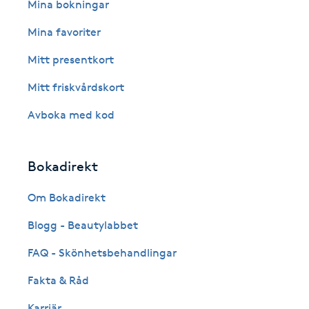
Eyeliner-tatuering
Mina bokningar
F
Mina favoriter
Face framing
Mitt presentkort
Mitt friskvårdskort
Faceliftmassage
Avboka med kod
Fet hårbotten
Bokadirekt
Fettreducering
Om Bokadirekt
Fibromassage
Blogg - Beautylabbet
Fillers
FAQ - Skönhetsbehandlingar
Fakta & Råd
Fotmassage
Karriär