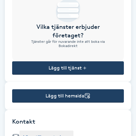
Brynformning
Vilka tjänster erbjuder
Brynfärgning
företaget?
Tjänster går för nuvarande inte att boka via
Brynplockning
Bokadirekt
Bröllopsuppsättning
Lägg till tjänst
C
Celluliter
Lägg till hemsida
Coachning
Color correction
Kontakt