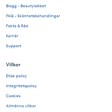
Fransk manikyr
Blogg - Beautylabbet
FAQ - Skönhetsbehandlingar
Fransrengöring
Fakta & Råd
Frekvensterapi
Karriär
Support
Friskvård
Friskvårdsmassage
Villkor
Frisör
Etisk policy
Integritetspolicy
Funktionsanalys
Cookies
Färgning
Allmänna villkor