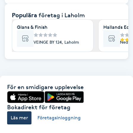
F
Populära
företag
i Laholm
Face framing
Glans & Finish
Hallands Equ
Faceliftmassage
VEINGE BY 124, Laholm
Nedre
Fet hårbotten
Fettreducering
För en smidigare upplevelse
Fibromassage
Fillers
Bokadirekt för företag
Läs mer
Företagsinloggning
Fotmassage