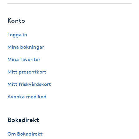
Fotsvamp
Konto
Fotvård
Logga in
Fransar
Mina bokningar
Fransborttagning
Mina favoriter
Mitt presentkort
Fransfärgning
Mitt friskvårdskort
Fransförlängning
Avboka med kod
Fransförlängning Megavolym
Bokadirekt
Fransförlängning Volym
Om Bokadirekt