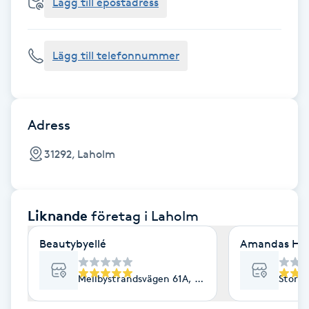
Cryoterapi
Lägg till epostadress
D
Lägg till telefonnummer
Damklippning
Dermapen
Adress
Diamantslipning
31292, Laholm
E
Enzympeeling
Liknande
företag
i Laholm
Extensions
Beautybyellé
Amandas Hårs
Extensions borttagning
Mellbystrandsvägen 61A, Laholm
Storto
Eyeliner-tatuering