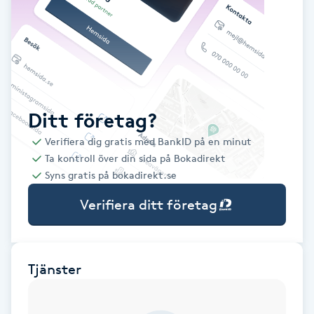
Babylights
Balayage
Bambumassage
Ditt företag?
Verifiera dig gratis med BankID på en minut
Barber
Ta kontroll över din sida på Bokadirekt
Syns gratis på bokadirekt.se
Barnklippning
Verifiera ditt företag
BIAB
Blowout
Tjänster
Bottenfärg