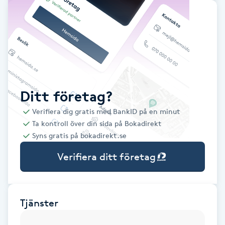
Babylights
Balayage
Bambumassage
Ditt företag?
Barber
Verifiera dig gratis med BankID på en minut
Ta kontroll över din sida på Bokadirekt
Barnklippning
Syns gratis på bokadirekt.se
Verifiera ditt företag
BIAB
Blowout
Tjänster
Bottenfärg