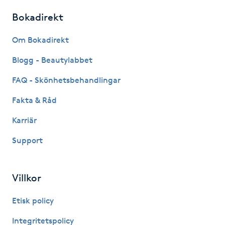
Fotsvamp
Bokadirekt
Fotvård
Om Bokadirekt
Blogg - Beautylabbet
Fransar
FAQ - Skönhetsbehandlingar
Fransborttagning
Fakta & Råd
Karriär
Fransfärgning
Support
Fransförlängning
Villkor
Fransförlängning Megavolym
Etisk policy
Fransförlängning Volym
Integritetspolicy