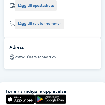
Cryoterapi
Lägg till epostadress
D
Damklippning
Lägg till telefonnummer
Dermapen
Diamantslipning
Adress
E
29896, Östra sönnarslöv
Enzympeeling
Extensions
För en smidigare upplevelse
Extensions borttagning
Eyeliner-tatuering