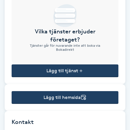
Brynformning
Brynfärgning
Vilka tjänster erbjuder
företaget?
Brynplockning
Tjänster går för nuvarande inte att boka via
Bokadirekt
Bröllopsuppsättning
C
Lägg till tjänst
Celluliter
Lägg till hemsida
Coachning
Color correction
Kontakt