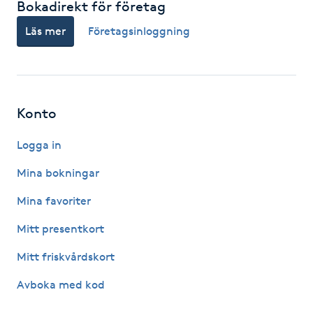
Bokadirekt för företag
F
Läs mer
Företagsinloggning
Face framing
Faceliftmassage
Konto
Fet hårbotten
Logga in
Fettreducering
Mina bokningar
Mina favoriter
Fibromassage
Mitt presentkort
Fillers
Mitt friskvårdskort
Avboka med kod
Fotmassage