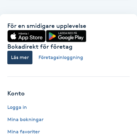
F
Face framing
För en smidigare upplevelse
Faceliftmassage
Bokadirekt för företag
Fet hårbotten
Läs mer
Företagsinloggning
Fettreducering
Fibromassage
Konto
Logga in
Fillers
Mina bokningar
Fotmassage
Mina favoriter