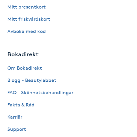
Fotsvamp
Mitt presentkort
Mitt friskvårdskort
Fotvård
Avboka med kod
Fransar
Bokadirekt
Fransborttagning
Om Bokadirekt
Fransfärgning
Blogg - Beautylabbet
Fransförlängning
FAQ - Skönhetsbehandlingar
Fakta & Råd
Fransförlängning Megavolym
Karriär
Fransförlängning Volym
Support