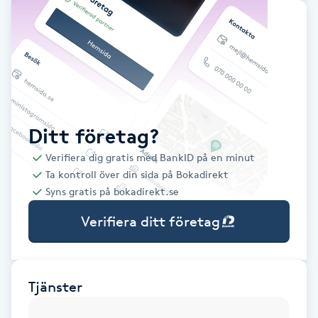
Babylights
Balayage
Bambumassage
Ditt företag?
Barber
Verifiera dig gratis med BankID på en minut
Ta kontroll över din sida på Bokadirekt
Barnklippning
Syns gratis på bokadirekt.se
Verifiera ditt företag
BIAB
Blowout
Tjänster
Bottenfärg