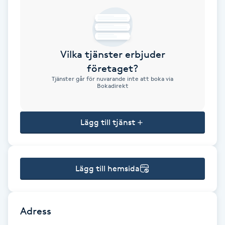
Brynformning
Brynfärgning
Vilka tjänster erbjuder
företaget?
Brynplockning
Tjänster går för nuvarande inte att boka via
Bokadirekt
Bröllopsuppsättning
C
Lägg till tjänst
Celluliter
Lägg till hemsida
Coachning
Color correction
Adress