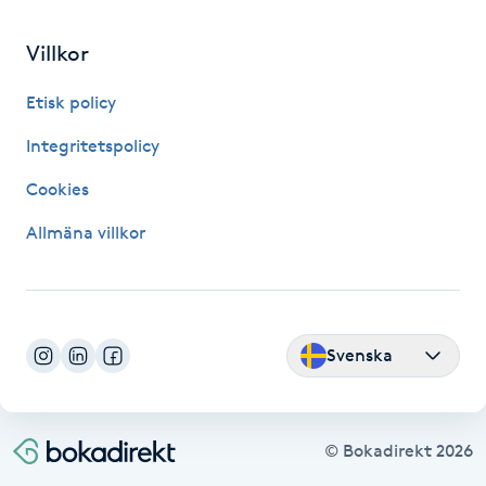
Fransk manikyr
Villkor
Fransrengöring
Etisk policy
Frekvensterapi
Integritetspolicy
Cookies
Friskvård
Allmäna villkor
Friskvårdsmassage
Frisör
Svenska
Funktionsanalys
Färgning
© Bokadirekt
2026