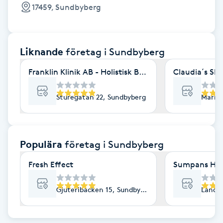
Cryoterapi
17459, Sundbyberg
D
Damklippning
Liknande
företag
i Sundbyberg
Dermapen
Franklin Klinik AB - Holistisk Behandling,Fysioprakt
Claudia´s Sk
Diamantslipning
Sturegatan 22, Sundbyberg
Mariag
E
Enzympeeling
Populära
företag
i Sundbyberg
Fresh Effect
Sumpans Hå
Extensions
Gjuteribacken 15, Sundbyberg
Lands
Extensions borttagning
Eyeliner-tatuering