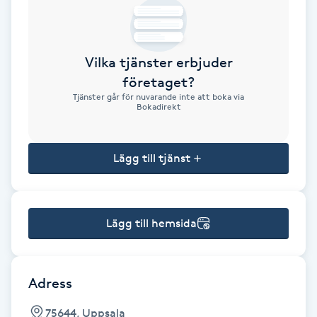
Brynformning
Vilka tjänster erbjuder
Brynfärgning
företaget?
Tjänster går för nuvarande inte att boka via
Brynplockning
Bokadirekt
Bröllopsuppsättning
Lägg till tjänst
C
Celluliter
Lägg till hemsida
Coachning
Color correction
Adress
75644, Uppsala