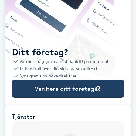
Babylights
Balayage
Bambumassage
Ditt företag?
Verifiera dig gratis med BankID på en minut
Barber
Ta kontroll över din sida på Bokadirekt
Syns gratis på bokadirekt.se
Barnklippning
Verifiera ditt företag
BIAB
Blowout
Tjänster
Bottenfärg