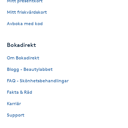
Mitt presentkort
Fotsvamp
Mitt friskvårdskort
Fotvård
Avboka med kod
Fransar
Bokadirekt
Fransborttagning
Om Bokadirekt
Blogg - Beautylabbet
Fransfärgning
FAQ - Skönhetsbehandlingar
Fransförlängning
Fakta & Råd
Fransförlängning Megavolym
Karriär
Support
Fransförlängning Volym