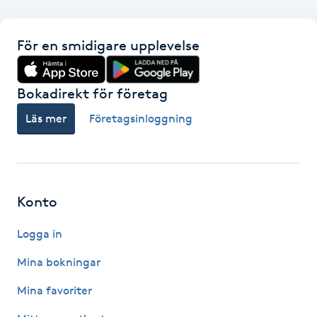
F
För en smidigare upplevelse
Face framing
Bokadirekt för företag
Faceliftmassage
Läs mer
Företagsinloggning
Fet hårbotten
Fettreducering
Konto
Fibromassage
Logga in
Fillers
Mina bokningar
Mina favoriter
Fotmassage