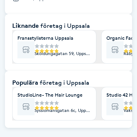
Cryoterapi
D
Liknande
företag
i Uppsala
Damklippning
Fransstylisterna Uppsala
Organic Face
Dermapen
Sköldungagatan 59, Uppsala
Råbyvä
Diamantslipning
E
Populära
företag
i Uppsala
Enzympeeling
StudioLine- The Hair Lounge
Studio 42 Ha
Extensions
Sysslomansgatan 6c, Uppsala
Vaksal
Extensions borttagning
Eyeliner-tatuering