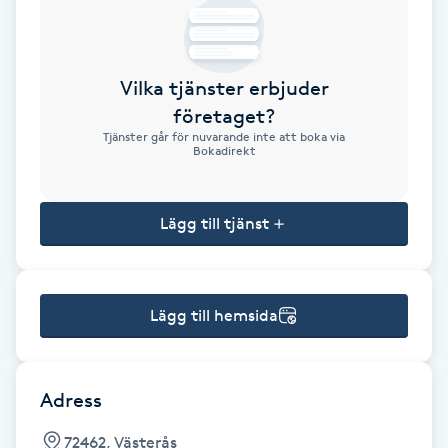
Brynformning
Vilka tjänster erbjuder
Brynfärgning
företaget?
Tjänster går för nuvarande inte att boka via
Brynplockning
Bokadirekt
Bröllopsuppsättning
Lägg till tjänst
C
Celluliter
Lägg till hemsida
Coachning
Color correction
Adress
72462, Västerås