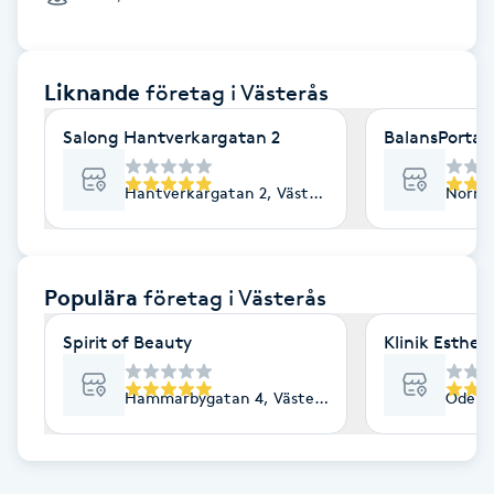
Cryoterapi
D
Liknande
företag
i Västerås
Damklippning
Salong Hantverkargatan 2
BalansPortal
Dermapen
Hantverkargatan 2, Västerås
Norra 
Diamantslipning
E
Populära
företag
i Västerås
Enzympeeling
Spirit of Beauty
Klinik Esthe
Extensions
Hammarbygatan 4, Västerås
Odensv
Extensions borttagning
Eyeliner-tatuering