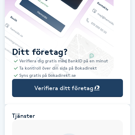
Babylights
Balayage
Bambumassage
Ditt företag?
Verifiera dig gratis med BankID på en minut
Barber
Ta kontroll över din sida på Bokadirekt
Syns gratis på bokadirekt.se
Barnklippning
Verifiera ditt företag
BIAB
Blowout
Tjänster
Bottenfärg