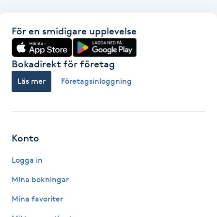
F
För en smidigare upplevelse
Face framing
Bokadirekt för företag
Faceliftmassage
Läs mer
Företagsinloggning
Fet hårbotten
Fettreducering
Konto
Fibromassage
Logga in
Fillers
Mina bokningar
Mina favoriter
Fotmassage