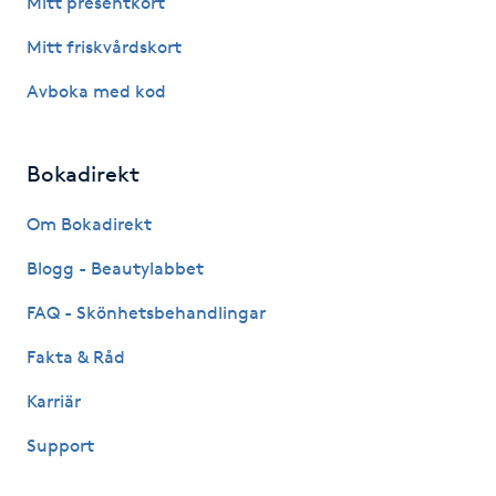
Mitt presentkort
Fotsvamp
Mitt friskvårdskort
Fotvård
Avboka med kod
Fransar
Bokadirekt
Fransborttagning
Om Bokadirekt
Blogg - Beautylabbet
Fransfärgning
FAQ - Skönhetsbehandlingar
Fransförlängning
Fakta & Råd
Fransförlängning Megavolym
Karriär
Support
Fransförlängning Volym