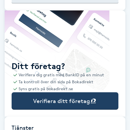
Babylights
Balayage
Bambumassage
Barber
Ditt företag?
Verifiera dig gratis med BankID på en minut
Barnklippning
Ta kontroll över din sida på Bokadirekt
Syns gratis på bokadirekt.se
BIAB
Verifiera ditt företag
Blowout
Bottenfärg
Tjänster