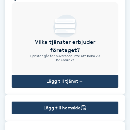
Brynformning
Brynfärgning
Vilka tjänster erbjuder
Brynplockning
företaget?
Tjänster går för nuvarande inte att boka via
Bröllopsuppsättning
Bokadirekt
C
Lägg till tjänst
Celluliter
Coachning
Lägg till hemsida
Color correction