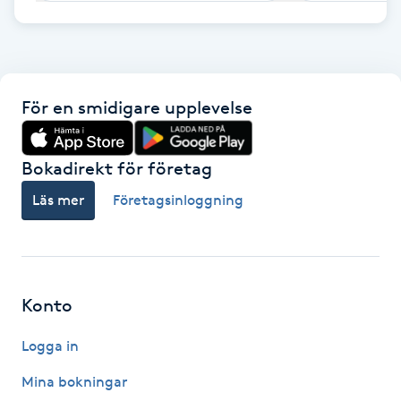
F
Face framing
För en smidigare upplevelse
Faceliftmassage
Bokadirekt för företag
Fet hårbotten
Läs mer
Företagsinloggning
Fettreducering
Fibromassage
Konto
Fillers
Logga in
Fotmassage
Mina bokningar