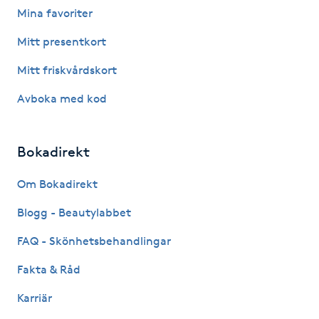
Mina favoriter
Fotsvamp
Mitt presentkort
Fotvård
Mitt friskvårdskort
Fransar
Avboka med kod
Fransborttagning
Bokadirekt
Fransfärgning
Om Bokadirekt
Blogg - Beautylabbet
Fransförlängning
FAQ - Skönhetsbehandlingar
Fransförlängning Megavolym
Fakta & Råd
Fransförlängning Volym
Karriär