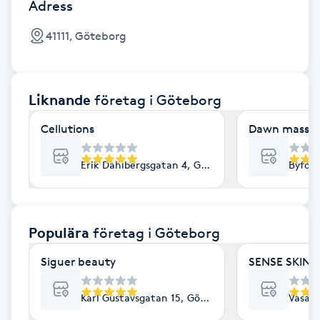
Cryoterapi
Adress
D
41111, Göteborg
Damklippning
Liknande
företag
i Göteborg
Dermapen
Cellutions
Dawn massag
Diamantslipning
E
Erik Dahlbergsgatan 4, Göteborg
Byfog
Enzympeeling
Populära
företag
i Göteborg
Extensions
Siguer beauty
SENSE SKIN C
Extensions borttagning
Karl Gustavsgatan 15, Göteborg
Vasapl
Eyeliner-tatuering