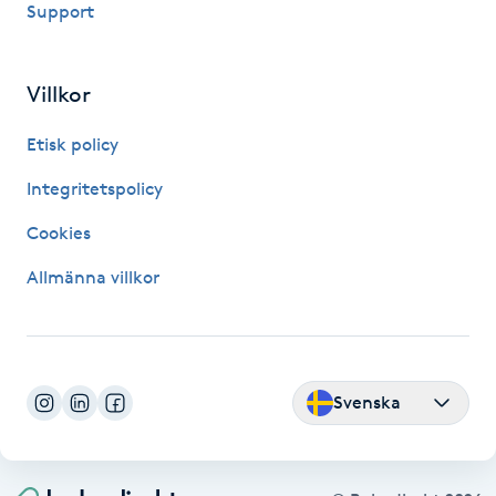
Support
Fransk manikyr
Fransrengöring
Villkor
Etisk policy
Frekvensterapi
Integritetspolicy
Friskvård
Cookies
Friskvårdsmassage
Allmänna villkor
Frisör
Funktionsanalys
Svenska
Färgning