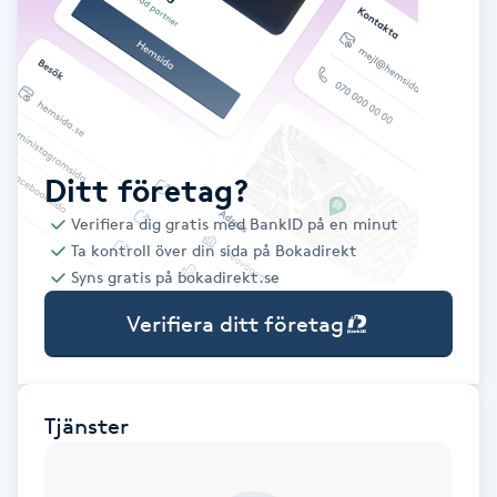
Babylights
Balayage
Bambumassage
Ditt företag?
Verifiera dig gratis med BankID på en minut
Barber
Ta kontroll över din sida på Bokadirekt
Syns gratis på bokadirekt.se
Barnklippning
Verifiera ditt företag
BIAB
Blowout
Tjänster
Bottenfärg