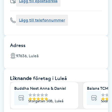
Cryoterapi
Lägg till epostadress
D
Lägg till telefonnummer
Damklippning
Dermapen
Adress
Diamantslipning
97636, Luleå
E
Enzympeeling
Liknande
företag
i Luleå
Extensions
Buddha Nest Anna & Daniel
Balans TCM 
Extensions borttagning
Storgatan 50B, Luleå
Södra 
Eyeliner-tatuering