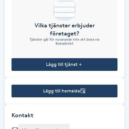
Brynformning
Vilka tjänster erbjuder
Brynfärgning
företaget?
Tjänster går för nuvarande inte att boka via
Brynplockning
Bokadirekt
Bröllopsuppsättning
Lägg till tjänst
C
Celluliter
Lägg till hemsida
Coachning
Color correction
Kontakt