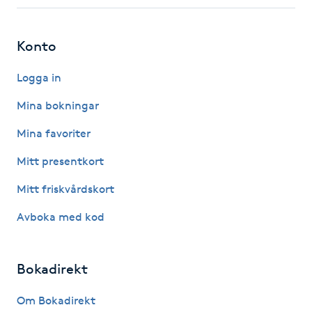
Fotsvamp
Konto
Fotvård
Logga in
Fransar
Mina bokningar
Fransborttagning
Mina favoriter
Mitt presentkort
Fransfärgning
Mitt friskvårdskort
Fransförlängning
Avboka med kod
Fransförlängning Megavolym
Bokadirekt
Fransförlängning Volym
Om Bokadirekt