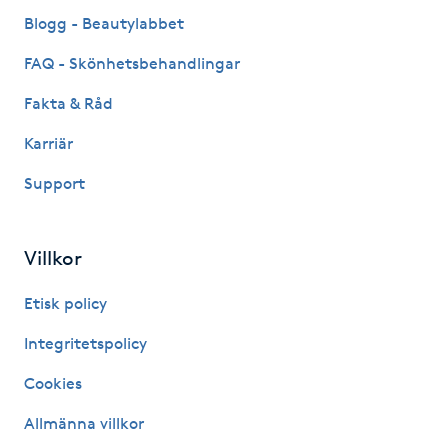
Fransk manikyr
Blogg - Beautylabbet
FAQ - Skönhetsbehandlingar
Fransrengöring
Fakta & Råd
Frekvensterapi
Karriär
Support
Friskvård
Friskvårdsmassage
Villkor
Frisör
Etisk policy
Integritetspolicy
Funktionsanalys
Cookies
Färgning
Allmänna villkor