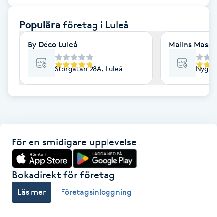
F
Populära
företag
i Luleå
Face framing
By Déco Luleå
Malins Massag
Faceliftmassage
Storgatan 28A, Luleå
Nygata
Fet hårbotten
Fettreducering
För en smidigare upplevelse
Fibromassage
Fillers
Bokadirekt för företag
Läs mer
Företagsinloggning
Fotmassage