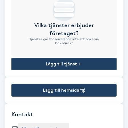
Brynformning
Vilka tjänster erbjuder
Brynfärgning
företaget?
Tjänster går för nuvarande inte att boka via
Brynplockning
Bokadirekt
Bröllopsuppsättning
Lägg till tjänst
C
Celluliter
Lägg till hemsida
Coachning
Color correction
Kontakt