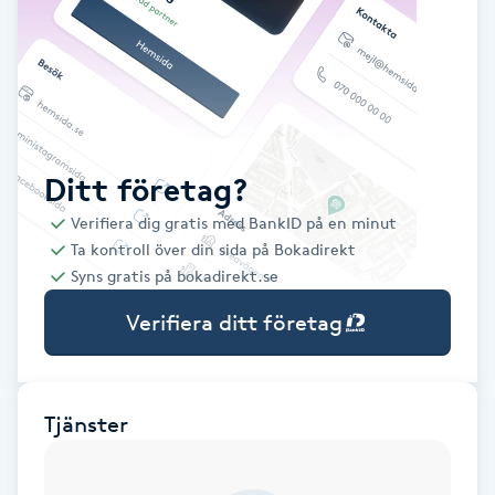
Babylights
Balayage
Bambumassage
Ditt företag?
Verifiera dig gratis med BankID på en minut
Barber
Ta kontroll över din sida på Bokadirekt
Syns gratis på bokadirekt.se
Barnklippning
Verifiera ditt företag
BIAB
Blowout
Tjänster
Bottenfärg