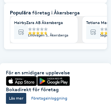
F
Populära
företag
i Åkersberga
Face framing
HairbyZara AB Åkersberga
Tetiana Mass
Faceliftmassage
Lillövägen 5, Åkersberga
Sågväg
Fet hårbotten
Fettreducering
För en smidigare upplevelse
Fibromassage
Fillers
Bokadirekt för företag
Läs mer
Företagsinloggning
Fotmassage