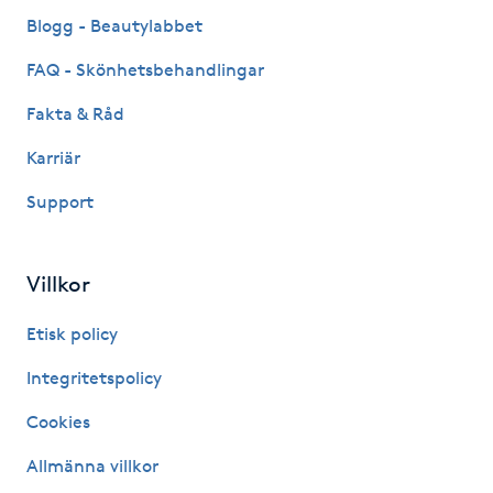
Fransk manikyr
Blogg - Beautylabbet
FAQ - Skönhetsbehandlingar
Fransrengöring
Fakta & Råd
Frekvensterapi
Karriär
Support
Friskvård
Friskvårdsmassage
Villkor
Frisör
Etisk policy
Integritetspolicy
Funktionsanalys
Cookies
Färgning
Allmänna villkor