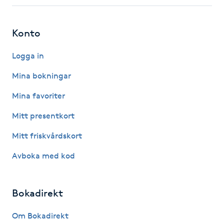
Fotsvamp
Konto
Fotvård
Logga in
Fransar
Mina bokningar
Fransborttagning
Mina favoriter
Mitt presentkort
Fransfärgning
Mitt friskvårdskort
Fransförlängning
Avboka med kod
Fransförlängning Megavolym
Bokadirekt
Fransförlängning Volym
Om Bokadirekt