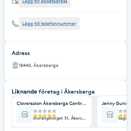
Cryoterapi
Lägg till epostadress
D
Lägg till telefonnummer
Damklippning
Dermapen
Adress
Diamantslipning
18440, Åkersberga
E
Enzympeeling
Liknande
företag
i Åkersberga
Extensions
Cloversalon Åkersberga Centrum
Jenny Gunn 
Extensions borttagning
Storängstorget 31, Åkersberga
Sågväg
Eyeliner-tatuering