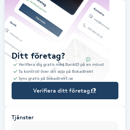
Babylights
Balayage
Bambumassage
Ditt företag?
Barber
Verifiera dig gratis med BankID på en minut
Ta kontroll över din sida på Bokadirekt
Barnklippning
Syns gratis på bokadirekt.se
Verifiera ditt företag
BIAB
Blowout
Tjänster
Bottenfärg