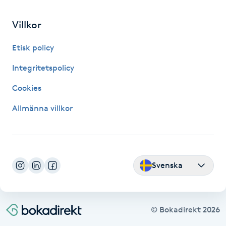
Fransk manikyr
Villkor
Fransrengöring
Etisk policy
Frekvensterapi
Integritetspolicy
Cookies
Friskvård
Allmänna villkor
Friskvårdsmassage
Frisör
Svenska
Funktionsanalys
Färgning
© Bokadirekt
2026