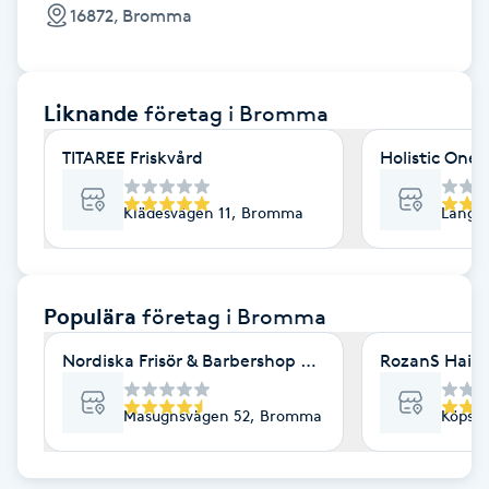
Cryoterapi
16872, Bromma
D
Damklippning
Liknande
företag
i Bromma
Dermapen
TITAREE Friskvård
Holistic One
Diamantslipning
Klädesvägen 11, Bromma
Långs
E
Enzympeeling
Populära
företag
i Bromma
Nordiska Frisör & Barbershop Stockholm Bromma
RozanS Hair 
Extensions
Masugnsvägen 52, Bromma
Köpsv
Extensions borttagning
Eyeliner-tatuering