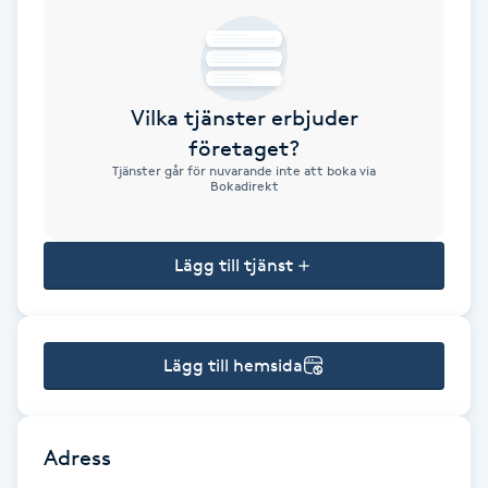
Brynformning
Brynfärgning
Vilka tjänster erbjuder
företaget?
Brynplockning
Tjänster går för nuvarande inte att boka via
Bokadirekt
Bröllopsuppsättning
C
Lägg till tjänst
Celluliter
Lägg till hemsida
Coachning
Color correction
Adress