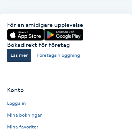
F
Face framing
För en smidigare upplevelse
Faceliftmassage
Bokadirekt för företag
Fet hårbotten
Läs mer
Företagsinloggning
Fettreducering
Fibromassage
Konto
Logga in
Fillers
Mina bokningar
Fotmassage
Mina favoriter