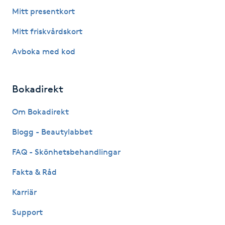
Fotsvamp
Mitt presentkort
Mitt friskvårdskort
Fotvård
Avboka med kod
Fransar
Bokadirekt
Fransborttagning
Om Bokadirekt
Fransfärgning
Blogg - Beautylabbet
Fransförlängning
FAQ - Skönhetsbehandlingar
Fakta & Råd
Fransförlängning Megavolym
Karriär
Fransförlängning Volym
Support