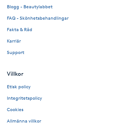
Fransk manikyr
Blogg - Beautylabbet
FAQ - Skönhetsbehandlingar
Fransrengöring
Fakta & Råd
Frekvensterapi
Karriär
Support
Friskvård
Friskvårdsmassage
Villkor
Frisör
Etisk policy
Integritetspolicy
Funktionsanalys
Cookies
Färgning
Allmänna villkor