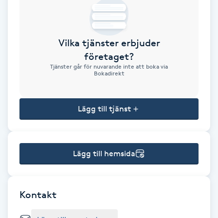
Brynformning
Vilka tjänster erbjuder
Brynfärgning
företaget?
Tjänster går för nuvarande inte att boka via
Brynplockning
Bokadirekt
Bröllopsuppsättning
Lägg till tjänst
C
Celluliter
Lägg till hemsida
Coachning
Color correction
Kontakt