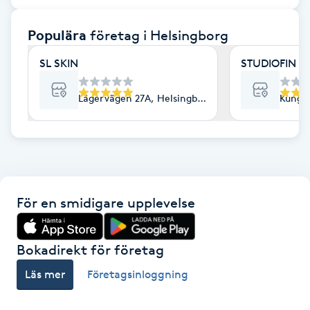
F
Populära
företag
i Helsingborg
Face framing
SL SKIN
STUDIOFIN 
Faceliftmassage
Lägervägen 27A, Helsingborg
Kungsg
Fet hårbotten
Fettreducering
För en smidigare upplevelse
Fibromassage
Fillers
Bokadirekt för företag
Läs mer
Företagsinloggning
Fotmassage