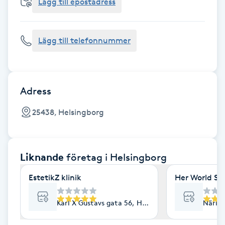
Cryoterapi
Lägg till epostadress
D
Lägg till telefonnummer
Damklippning
Dermapen
Adress
Diamantslipning
25438, Helsingborg
E
Enzympeeling
Liknande
företag
i Helsingborg
Extensions
EstetikZ klinik
Her World St
Extensions borttagning
Karl X Gustavs gata 56, Helsingborg
Närlun
Eyeliner-tatuering