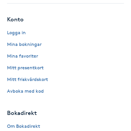
Fotsvamp
Konto
Fotvård
Logga in
Fransar
Mina bokningar
Fransborttagning
Mina favoriter
Mitt presentkort
Fransfärgning
Mitt friskvårdskort
Fransförlängning
Avboka med kod
Fransförlängning Megavolym
Bokadirekt
Fransförlängning Volym
Om Bokadirekt