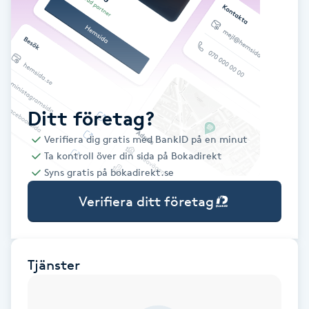
Babylights
Balayage
Bambumassage
Ditt företag?
Verifiera dig gratis med BankID på en minut
Barber
Ta kontroll över din sida på Bokadirekt
Syns gratis på bokadirekt.se
Barnklippning
Verifiera ditt företag
BIAB
Blowout
Tjänster
Bottenfärg