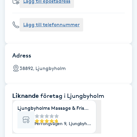
Cryoterapi
Lägg till epostadress
D
Lägg till telefonnummer
Damklippning
Dermapen
Adress
Diamantslipning
38892, Ljungbyholm
E
Enzympeeling
Liknande
företag
i Ljungbyholm
Extensions
Ljungbyholms Massage & Friskvård
Extensions borttagning
Perrongvägen 9, Ljungbyholm
Eyeliner-tatuering