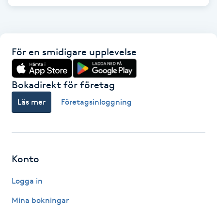
F
Face framing
För en smidigare upplevelse
Faceliftmassage
Bokadirekt för företag
Fet hårbotten
Läs mer
Företagsinloggning
Fettreducering
Fibromassage
Konto
Fillers
Logga in
Fotmassage
Mina bokningar