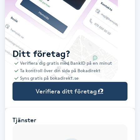
Babylights
Balayage
Bambumassage
Ditt företag?
Verifiera dig gratis med BankID på en minut
Barber
Ta kontroll över din sida på Bokadirekt
Syns gratis på bokadirekt.se
Barnklippning
Verifiera ditt företag
BIAB
Blowout
Tjänster
Bottenfärg