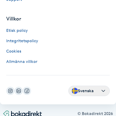
Fransk manikyr
Villkor
Fransrengöring
Etisk policy
Frekvensterapi
Integritetspolicy
Friskvård
Cookies
Allmänna villkor
Friskvårdsmassage
Frisör
Svenska
Funktionsanalys
Färgning
© Bokadirekt
2026