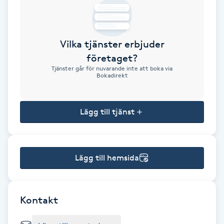
Brynformning
Vilka tjänster erbjuder
Brynfärgning
företaget?
Tjänster går för nuvarande inte att boka via
Brynplockning
Bokadirekt
Bröllopsuppsättning
Lägg till tjänst
C
Celluliter
Lägg till hemsida
Coachning
Color correction
Kontakt