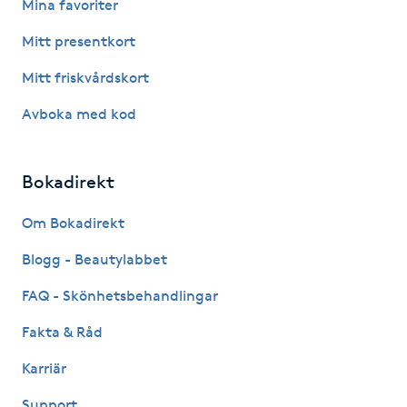
Mina favoriter
Fotsvamp
Mitt presentkort
Fotvård
Mitt friskvårdskort
Avboka med kod
Fransar
Fransborttagning
Bokadirekt
Fransfärgning
Om Bokadirekt
Blogg - Beautylabbet
Fransförlängning
FAQ - Skönhetsbehandlingar
Fransförlängning Megavolym
Fakta & Råd
Karriär
Fransförlängning Volym
Support