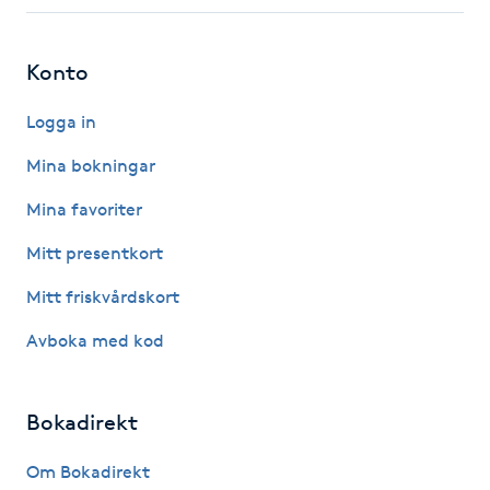
Fotsvamp
Konto
Fotvård
Logga in
Fransar
Mina bokningar
Fransborttagning
Mina favoriter
Mitt presentkort
Fransfärgning
Mitt friskvårdskort
Fransförlängning
Avboka med kod
Fransförlängning Megavolym
Bokadirekt
Fransförlängning Volym
Om Bokadirekt