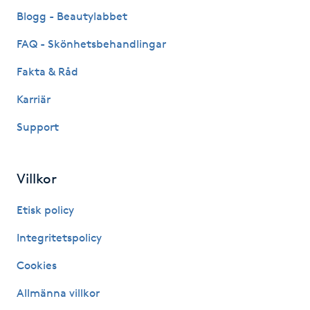
Fransk manikyr
Blogg - Beautylabbet
FAQ - Skönhetsbehandlingar
Fransrengöring
Fakta & Råd
Frekvensterapi
Karriär
Support
Friskvård
Friskvårdsmassage
Villkor
Frisör
Etisk policy
Integritetspolicy
Funktionsanalys
Cookies
Färgning
Allmänna villkor