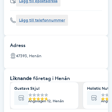
Cryoterapi
Lägg till epostadress
D
Lägg till telefonnummer
Damklippning
Dermapen
Adress
Diamantslipning
47393, Henån
E
Enzympeeling
Liknande
företag
i Henån
Extensions
Gustavs Skjul
Holistic Nutr
Extensions borttagning
Ängsvägen 12, Henån
Ängsv
Eyeliner-tatuering