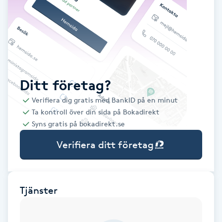
Babylights
Balayage
Bambumassage
Ditt företag?
Verifiera dig gratis med BankID på en minut
Barber
Ta kontroll över din sida på Bokadirekt
Syns gratis på bokadirekt.se
Barnklippning
Verifiera ditt företag
BIAB
Blowout
Tjänster
Bottenfärg