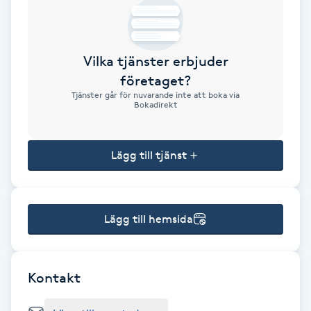
Brynformning
Vilka tjänster erbjuder
Brynfärgning
företaget?
Tjänster går för nuvarande inte att boka via
Brynplockning
Bokadirekt
Bröllopsuppsättning
Lägg till tjänst
C
Celluliter
Lägg till hemsida
Coachning
Color correction
Kontakt