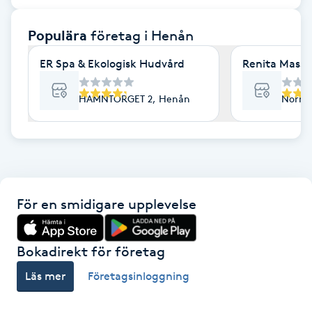
F
Populära
företag
i Henån
Face framing
ER Spa & Ekologisk Hudvård
Renita Massa
Faceliftmassage
HAMNTORGET 2, Henån
Norra
Fet hårbotten
Fettreducering
För en smidigare upplevelse
Fibromassage
Fillers
Bokadirekt för företag
Läs mer
Företagsinloggning
Fotmassage