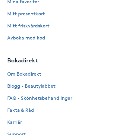
Mina favoriter
Fotsvamp
Mitt presentkort
Fotvård
Mitt friskvårdskort
Avboka med kod
Fransar
Fransborttagning
Bokadirekt
Fransfärgning
Om Bokadirekt
Blogg - Beautylabbet
Fransförlängning
FAQ - Skönhetsbehandlingar
Fransförlängning Megavolym
Fakta & Råd
Karriär
Fransförlängning Volym
Support