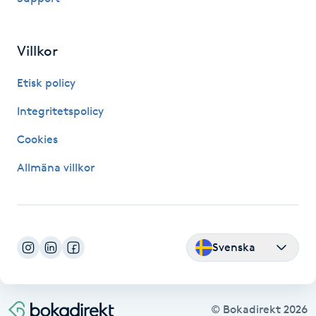
Fransk manikyr
Villkor
Fransrengöring
Etisk policy
Frekvensterapi
Integritetspolicy
Friskvård
Cookies
Allmäna villkor
Friskvårdsmassage
Frisör
Svenska
Funktionsanalys
Färgning
© Bokadirekt
2026