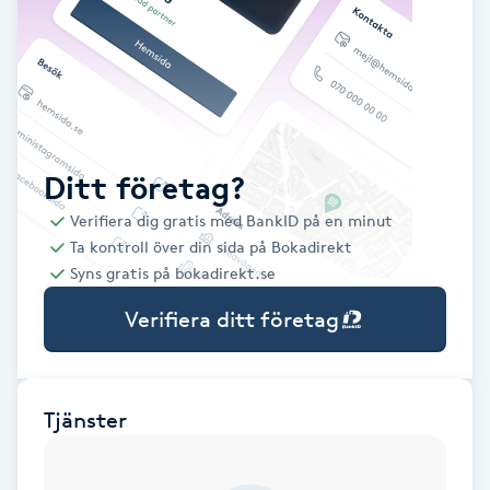
Babylights
Balayage
Bambumassage
Ditt företag?
Verifiera dig gratis med BankID på en minut
Barber
Ta kontroll över din sida på Bokadirekt
Syns gratis på bokadirekt.se
Barnklippning
Verifiera ditt företag
BIAB
Blowout
Tjänster
Bottenfärg