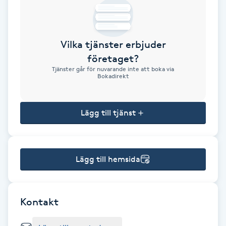
Brynformning
Vilka tjänster erbjuder
Brynfärgning
företaget?
Tjänster går för nuvarande inte att boka via
Brynplockning
Bokadirekt
Bröllopsuppsättning
Lägg till tjänst
C
Celluliter
Lägg till hemsida
Coachning
Color correction
Kontakt