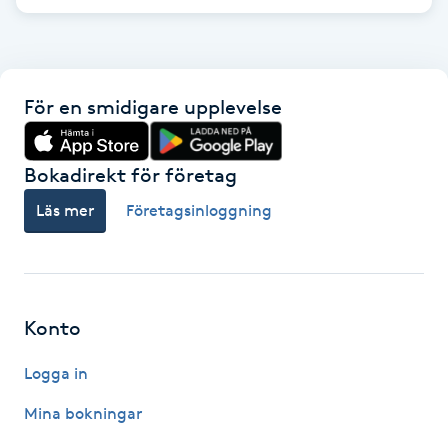
F
Face framing
För en smidigare upplevelse
Faceliftmassage
Bokadirekt för företag
Fet hårbotten
Läs mer
Företagsinloggning
Fettreducering
Fibromassage
Konto
Fillers
Logga in
Fotmassage
Mina bokningar