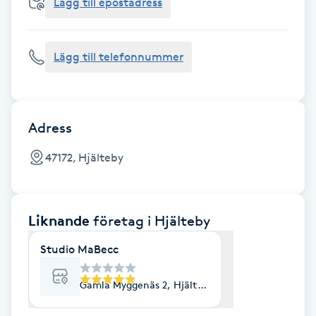
Cryoterapi
Lägg till epostadress
D
Lägg till telefonnummer
Damklippning
Dermapen
Adress
Diamantslipning
47172, Hjälteby
E
Enzympeeling
Liknande
företag
i Hjälteby
Extensions
Studio MaBecc
Extensions borttagning
Gamla Myggenäs 2, Hjälteby
Eyeliner-tatuering