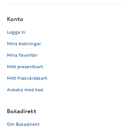
Fotsvamp
Konto
Fotvård
Logga in
Fransar
Mina bokningar
Fransborttagning
Mina favoriter
Mitt presentkort
Fransfärgning
Mitt friskvårdskort
Fransförlängning
Avboka med kod
Fransförlängning Megavolym
Bokadirekt
Fransförlängning Volym
Om Bokadirekt