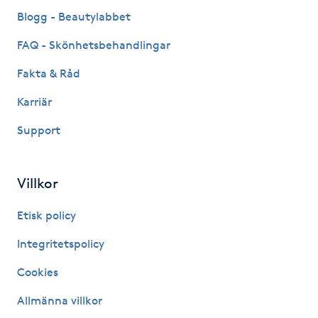
Fransk manikyr
Blogg - Beautylabbet
FAQ - Skönhetsbehandlingar
Fransrengöring
Fakta & Råd
Frekvensterapi
Karriär
Support
Friskvård
Friskvårdsmassage
Villkor
Frisör
Etisk policy
Integritetspolicy
Funktionsanalys
Cookies
Färgning
Allmänna villkor