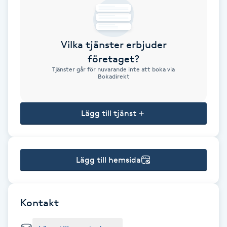
Brynformning
Vilka tjänster erbjuder
Brynfärgning
företaget?
Tjänster går för nuvarande inte att boka via
Brynplockning
Bokadirekt
Bröllopsuppsättning
Lägg till tjänst
C
Celluliter
Lägg till hemsida
Coachning
Color correction
Kontakt