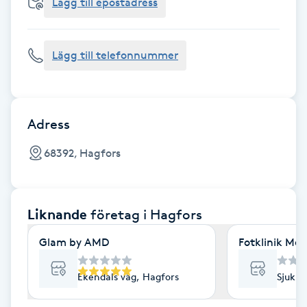
Cryoterapi
Lägg till epostadress
D
Lägg till telefonnummer
Damklippning
Dermapen
Adress
Diamantslipning
68392, Hagfors
E
Enzympeeling
Liknande
företag
i Hagfors
Extensions
Glam by AMD
Fotklinik Mel
Extensions borttagning
Ekendals väg, Hagfors
Sjukhu
Eyeliner-tatuering