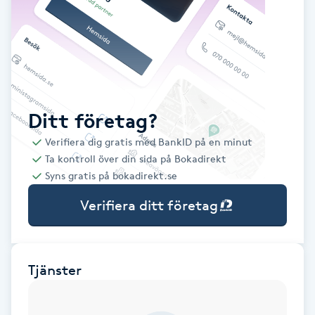
Babylights
Balayage
Bambumassage
Ditt företag?
Verifiera dig gratis med BankID på en minut
Barber
Ta kontroll över din sida på Bokadirekt
Syns gratis på bokadirekt.se
Barnklippning
Verifiera ditt företag
BIAB
Blowout
Tjänster
Bottenfärg