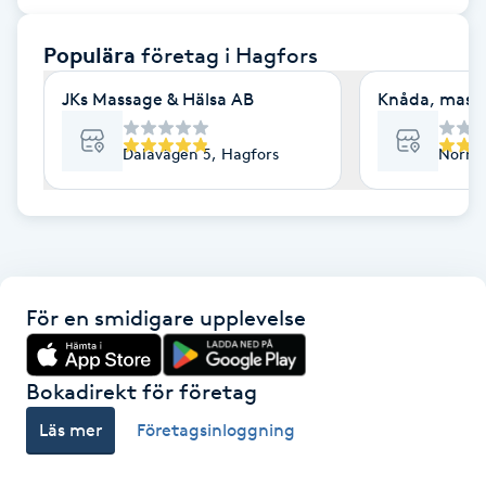
F
Populära
företag
i Hagfors
Face framing
JKs Massage & Hälsa AB
Knåda, mass
Faceliftmassage
Dalavägen 5, Hagfors
Norrin
Fet hårbotten
Fettreducering
För en smidigare upplevelse
Fibromassage
Fillers
Bokadirekt för företag
Läs mer
Företagsinloggning
Fotmassage